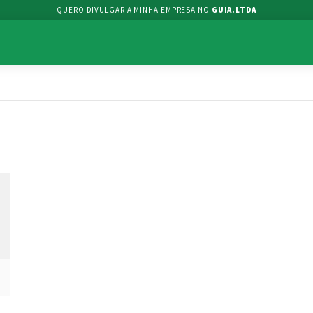
QUERO DIVULGAR A MINHA EMPRESA NO
GUIA.LTDA
 Gerais(MG)
,35960-000