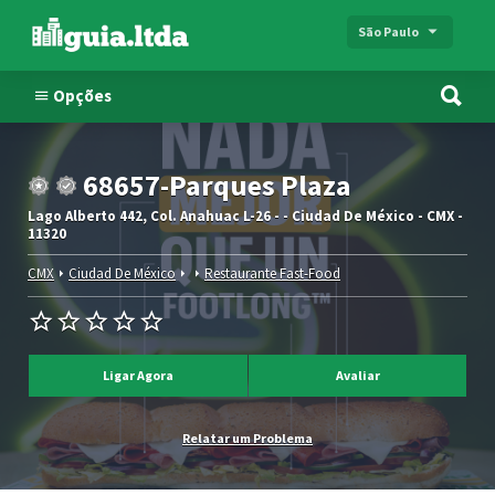
São Paulo
Opções
68657-Parques Plaza
Lago Alberto 442, Col. Anahuac L-26 - - Ciudad De México - CMX -
11320
CMX
Ciudad De México
Restaurante Fast-Food
Ligar Agora
Avaliar
Relatar um Problema