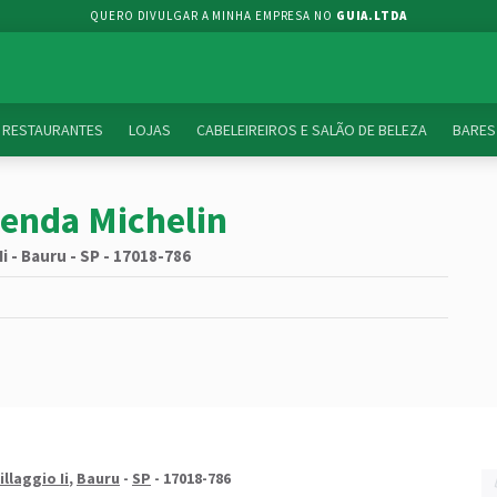
QUERO DIVULGAR A MINHA EMPRESA NO
GUIA.LTDA
RESTAURANTES
LOJAS
CABELEIREIROS E SALÃO DE BELEZA
BARES
venda Michelin
Ii - Bauru - SP - 17018-786
llaggio Ii
,
Bauru
-
SP
- 17018-786