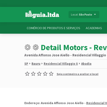
Local:
São Paulo
COMÉRCIO DE PRODUTOS E SERVIÇOS
ACADEMIAS
Detail Motors - Re
Avenida Affonso Jose Aiello - Residencial Villaggio 
SP
Bauru
Residencial Villaggio Ii
Abadia
Seja o primeiro a avaliar o local
Endereço: Avenida Affonso Jose Aiello -
Residencial Vi