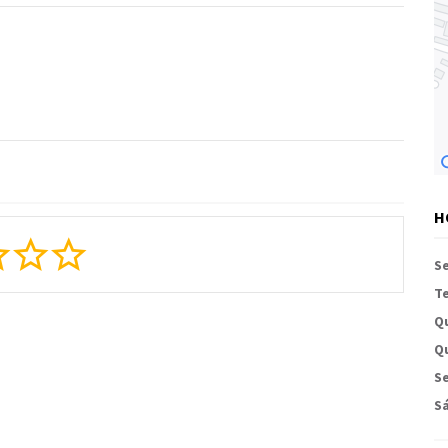
H
S
Te
Q
Qu
Se
S