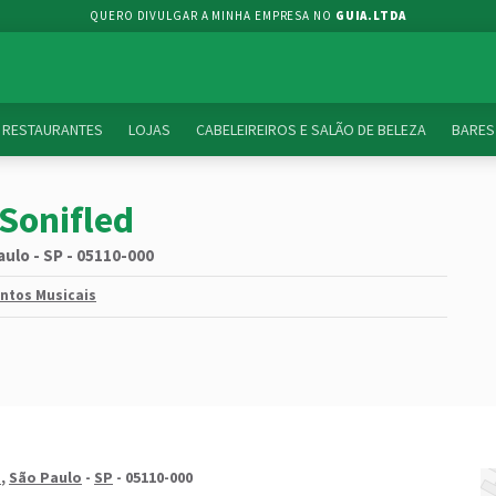
QUERO DIVULGAR A MINHA EMPRESA NO
GUIA.LTDA
RESTAURANTES
LOJAS
CABELEIREIROS E SALÃO DE BELEZA
BARES
Sonifled
aulo - SP - 05110-000
entos Musicais
s
,
São Paulo
-
SP
- 05110-000