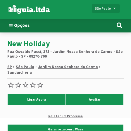
São Paulo
Opções
New Holiday
Rua Osvaldo Pucci, 375 - Jardim Nossa Senhora do Carmo - São
Paulo - SP - 08270-700
SP
São Paulo
Jardim Nossa Senhora do Carmo
Sanduicheria
Ligar Agora
Avaliar
Relatar um Problema
Gerar rota com o Waze