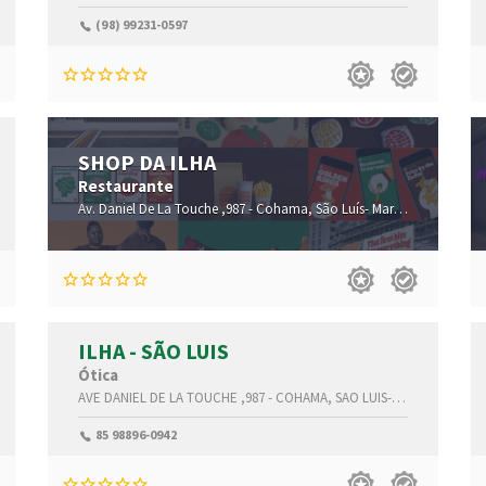
(98) 99231-0597
SHOP DA ILHA
Restaurante
,65074-115
Av. Daniel De La Touche ,987 -
Cohama,
São Luís-
Maranhão(MA)
,650
ILHA - SÃO LUIS
Ótica
,65074-100
AVE DANIEL DE LA TOUCHE ,987 -
COHAMA,
SAO LUIS-
Maranhão(MA)
85 98896-0942