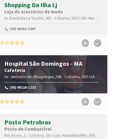
Shopping Da Ilha Lj
Loja de acessórios de moda
5-115
Av Daniel De La Touche ,987 -
Cohama,
SAO LUIS-
Maranhão(MA)
,65074-115
(98) 98852-3497
Hospital São Domingos - MA
Cafeteria
074-115
Av. Jerônimo de Albuquerque ,540 -
Cohama,
SAO LUIS-
Maranhão(MA)
,65060-6
(98) 99116-1132
Posto Petrobras
Posto de Combustível
)
,65074-115
Res Araras ,1 -
Cohama,
São Luís-
Maranhão(MA)
,65062-708