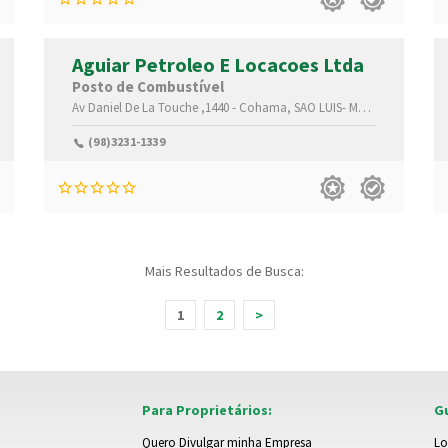
Aguiar Petroleo E Locacoes Ltda
Posto de Combustível
,65074-115
Av Daniel De La Touche ,1440 -
Cohama,
SAO LUIS-
Maranhão(MA)
,65
(98)3231-1339
Mais Resultados de Busca:
1
2
>
Para Proprietários:
Gu
Quero Divulgar minha Empresa
Lo