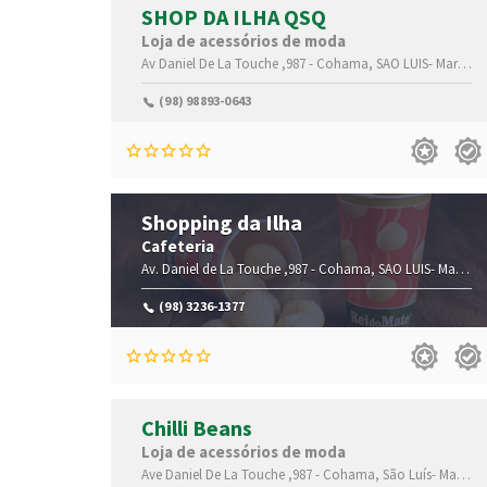
SHOP DA ILHA QSQ
Loja de acessórios de moda
Av Daniel De La Touche ,987 -
Cohama,
SAO LUIS-
Maranhão(MA)
(98) 98893-0643
Shopping da Ilha
Cafeteria
Av. Daniel de La Touche ,987 -
Cohama,
SAO LUIS-
Maranhão(MA)
(98) 3236-1377
Chilli Beans
Loja de acessórios de moda
Ave Daniel De La Touche ,987 -
Cohama,
São Luís-
Maranhão(MA)