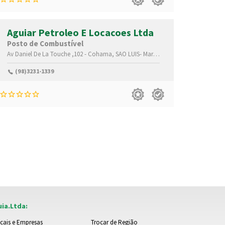
Aguiar Petroleo E Locacoes Ltda
Posto de Combustível
074-115
Av Daniel De La Touche ,102 -
Cohama,
SAO LUIS-
Maranhão(MA)
,65061-050
(98)3231-1339
ia.Ltda:
cais e Empresas
Trocar de Região