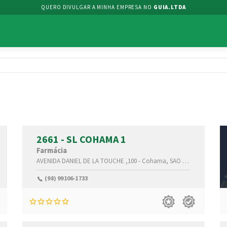
QUERO DIVULGAR A MINHA EMPRESA NO
GUIA.LTDA
2661 - SL COHAMA 1
Farmácia
nhão(MA)
,65074-115
AVENIDA DANIEL DE LA TOUCHE ,100 -
Cohama,
SAO LUIS-
Maranhão
(98) 99106-1733