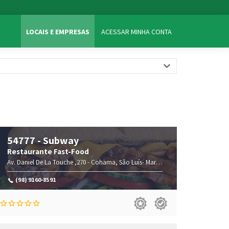
LOCAIS E EMPRESAS
ACESSAR MINHA CONTA
54777 - Subway
Restaurante Fast-Food
(MA)
Av. Daniel De La Touche ,270 -
,65074-115
Cohama,
São Luís-
Maranhão(MA)
,65074-115
(98) 9160-8591