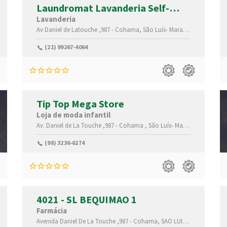
Laundromat Lavanderia Self-
Service
Lavanderia
,65074-115
Av Daniel de Latouche ,987 -
Cohama,
São Luís-
Maranhão(MA)
,6507
(21) 99267-4064
Tip Top Mega Store
Loja de moda infantil
,65074-115
Av. Daniel de La Touche ,987 -
Cohama ,
São Luís-
Maranhão(MA)
,65
(98) 3236-6274
4021 - SL BEQUIMAO 1
Farmácia
,65074-115
Avenida Daniel De La Touche ,987 -
Cohama,
SAO LUIS-
Maranhão(MA