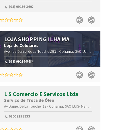
(98) 99156-3602
LOJA SHOPPING ILHA MA
Loja de Celulares
Avenida Daniel de La Touche ,987 -
Cohama,
SAO LUIS-
Maranhão(MA)
,65074-11
74-115
(98) 99214-5484
L S Comercio E Servicos Ltda
Serviço de Troca de Óleo
,65074-115
Av Daniel De La Touche ,13 -
Cohama,
SAO LUIS-
Maranhão(MA)
,65074-115
0800 725 7333