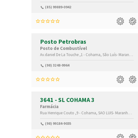
(85) 99889-0942
Posto Petrobras
Posto de Combustível
Av.daniel De La Touche ,1 -
Cohama,
São Luís-
Maranhão(MA)
(98) 3248-9964
3641 - SL COHAMA 3
Farmácia
Rua Henrique Couto ,9 -
Cohama,
SAO LUIS-
Maranhão(MA)
(98) 99184-9035