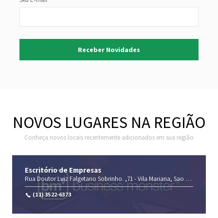
NOVOS LUGARES NA REGIÃO
Conheça novos locais recentemente adicionados em sua região
Escritório de Empresas
Rua Doutor Luiz Falgetano Sobrinho. ,71 -
Vila Mariana,
Sao Paulo-
São 
(11) 3522-6373