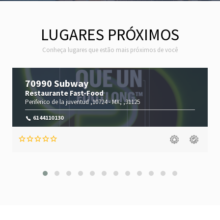
LUGARES PRÓXIMOS
Conheça lugares que estão mais próximos de você
71750 Subway
Restaurante Fast-Food
La Salle Lomas La Salle ,3420 -
MX,
,31214
614 4110130