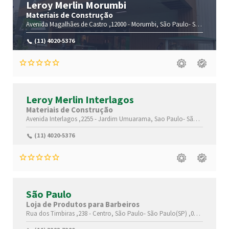
Leroy Merlin Morumbi
Materiais de Construção
Avenida Magalhães de Castro ,12000 -
Morumbi,
São Paulo-
São Paulo(SP)
(11) 4020-5376
Leroy Merlin Interlagos
Materiais de Construção
Avenida Interlagos ,2255 -
Jardim Umuarama,
Sao Paulo-
São Paulo(SP)
(11) 4020-5376
São Paulo
Loja de Produtos para Barbeiros
Rua dos Timbiras ,238 -
Centro,
São Paulo-
São Paulo(SP)
,01208-011