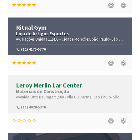
Ritual Gym
Loja de Artigos Esportes
Av. Nações Unidas ,12495 -
Cidade Monções,
São Paulo-
São Paulo(SP)
,0
(11) 4175-5776
Leroy Merlin Lar Center
Materiais de Construção
Avenida Otto Baumgart ,500 -
Vila Guilherme,
Sao Paulo-
São Paulo(SP)
,
(11) 4020-5376