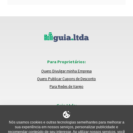
Para Proprietários:
Quero Divulgar minha Empresa
Quero Publicar Cupons de Desconto
Para Redes de Varejo
Guia.Ltda:
Locais e Empresas
Trocar de Região
Nós usamos cookies e outras tecnologias semelhantes para melhorar a
sua experiência em nossos serviços, personalizar publicidade e
Relatar um Problema
recomendar conteúdo de seu interesse. Ao utilizar nossos serviços, você