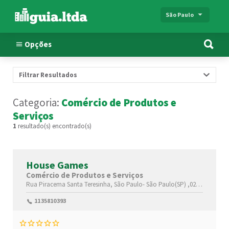
São Paulo
Opções
Filtrar Resultados
Categoria:
Comércio de Produtos e
Serviços
1
resultado(s) encontrado(s)
House Games
Comércio de Produtos e Serviços
Rua Piracema
Santa Teresinha,
São Paulo-
São Paulo(SP)
,02460040
1135810393