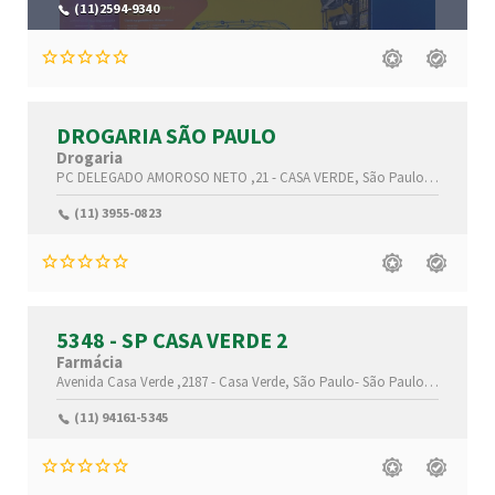
(11)2594-9340
DROGARIA SÃO PAULO
Drogaria
PC DELEGADO AMOROSO NETO ,21 -
CASA VERDE,
São Paulo-
São Paulo
(11) 3955-0823
5348 - SP CASA VERDE 2
Farmácia
Avenida Casa Verde ,2187 -
Casa Verde,
São Paulo-
São Paulo(SP)
,02519-
(11) 94161-5345