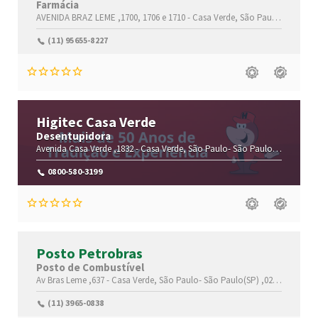
Farmácia
AVENIDA BRAZ LEME ,1700, 1706 e 1710 -
Casa Verde,
São Paulo-
São Pau
(11) 95655-8227
Higitec Casa Verde
Desentupidora
Avenida Casa Verde ,1832 -
Casa Verde,
São Paulo-
São Paulo(SP)
,02520-
0800-580-3199
Posto Petrobras
Posto de Combustível
Av Bras Leme ,637 -
Casa Verde,
São Paulo-
São Paulo(SP)
,02511-000
(11) 3965-0838