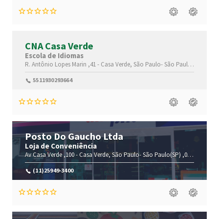
CNA Casa Verde
Escola de Idiomas
R. Antônio Lopes Marin ,41 -
Casa Verde,
São Paulo-
São Paulo(SP)
,2516
5511930293664
Posto Do Gaucho Ltda
Loja de Conveniência
Av Casa Verde ,100 -
Casa Verde,
São Paulo-
São Paulo(SP)
,02520-000
(11)25949-3400