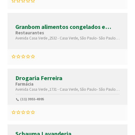
Granbom alimentos congelados e
cereais
Restaurantes
Avenida Casa Verde ,2532 -
Casa Verde,
São Paulo-
São Paulo(SP)
,02519
Drogaria Ferreira
Farmácia
Avenida Casa Verde ,1731 -
Casa Verde,
São Paulo-
São Paulo(SP)
,02519
(11) 3955-4995
Schauma Lavanderia