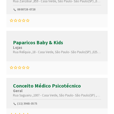
Rua Zanzibar ,859 -
Casa Verde,
São Paulo-
São Paulo(SP)
,02512010
0800728-0728
Paparicos Baby & Kids
Lojas
Rua Relíquia ,18 -
Casa Verde,
São Paulo-
São Paulo(SP)
,02517000
Conceito Médico Psicotécnico
Geral
Rua Saguairu ,1007 -
Casa Verde,
São Paulo-
São Paulo(SP)
,02514000
(11) 3965-3575