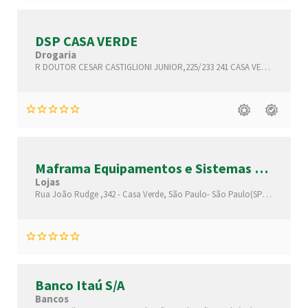
DSP CASA VERDE
Drogaria
R DOUTOR CESAR CASTIGLIONI JUNIOR,225/233 241
CASA VERDE,
São Pa
Maframa Equipamentos e Sistemas de
Segurança
Lojas
Rua João Rudge ,342 -
Casa Verde,
São Paulo-
São Paulo(SP)
,02513020
Banco Itaú S/A
Bancos