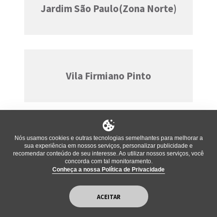
Jardim São Paulo(Zona Norte)
Vila Firmiano Pinto
Nós usamos cookies e outras tecnologias semelhantes para melhorar a
Vila da Saúde
sua experiência em nossos serviços, personalizar publicidade e
recomendar conteúdo de seu interesse. Ao utilizar nossos serviços, você
concorda com tal monitoramento.
Conheça a nossa Política de Privacidade
ACEITAR
Vila Gustavo