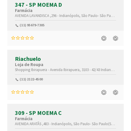
347 - SP MOEMA D
Farmácia
AVENIDA LAVANDISCA ,296 -
Indianópolis,
São Paulo-
São Paulo(SP)
,045
(11) 95679-7385
Riachuelo
Loja de Roupa
Shopping Ibirapuera - Avenida Ibirapuera, 3103 - 42/43
Indianópolis,
São 
(11) 2122-4500
309 - SP MOEMA C
Farmácia
AVENIDA ARATÃS ,483 -
Indianópolis,
São Paulo-
São Paulo(SP)
,04081-00