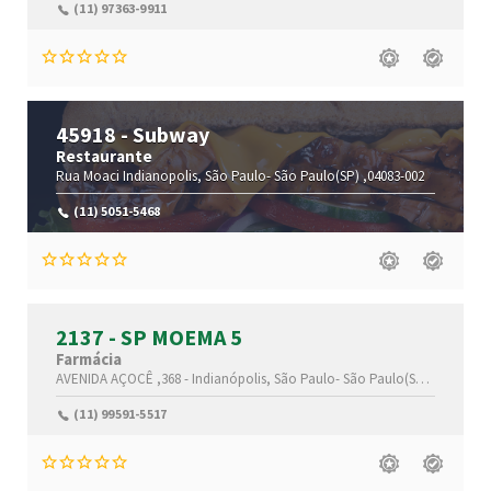
(11) 97363-9911
45918 - Subway
Restaurante
Rua Moaci
Indianopolis,
São Paulo-
São Paulo(SP)
,04083-002
(11) 5051-5468
2137 - SP MOEMA 5
Farmácia
AVENIDA AÇOCÊ ,368 -
Indianópolis,
São Paulo-
São Paulo(SP)
,04075-02
(11) 99591-5517