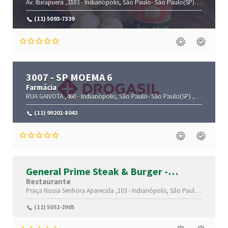
Av. Ibirapuera ,3103 -
Indianópolis,
São Paulo-
São Paulo(SP)
,04029-200
(11) 5093-7339
3007 - SP MOEMA 6
Farmácia
RUA GAIVOTA ,460 -
Indianópolis,
São Paulo-
São Paulo(SP)
,04522-030
(11) 99201-8043
General Prime Steak & Burger -
Moema
Restaurante
Praça Nossa Senhora Aparecida ,103 -
Indianópolis,
São Paulo-
São Paul
(11) 5051-2905