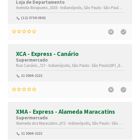
Loja de Departamento
Avenida Ibirapuera ,3103 -
Indianópolis,
São Paulo-
São Paulo(SP)
,04029
(11) 3759-3861
XCA - Express - Canário
Supermercado
Rua Canário ,717 -
Indianópolis,
São Paulo-
São Paulo(SP)
,04521-003
11 3004-2222
XMA - Express - Alameda Maracatins
Supermercado
Alameda dos Maracatins ,672 -
Indianópolis,
São Paulo-
São Paulo(SP)
,0
11 3004-2222