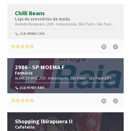
Chilli Beans
Loja de acessórios de moda
Avenida Ibirapuera ,3103 -
Indianopolis,
São Paulo-
São Paulo(SP)
,04029
(13) 99963-7201
2986 - SP MOEMA F
Farmácia
ALAMEDA IRAÉ ,533 -
Indianópolis,
São Paulo-
São Paulo(SP)
,04075-000
(11) 97437-4355
Shopping Ibirapuera II
Cafeteria