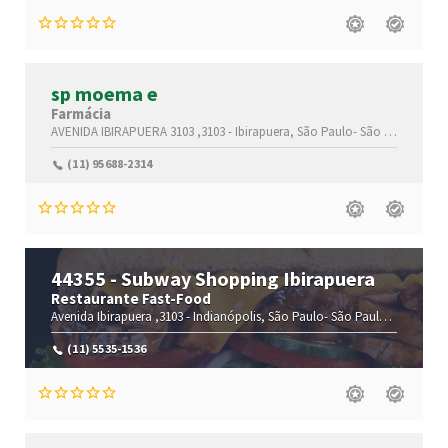
sp moema e
Farmácia
AVENIDA IBIRAPUERA 3103 ,3103 -
Ibirapuera,
São Paulo-
São Paulo(SP)
,
(11) 95688-2314
44355 - Subway Shopping Ibirapuera
Restaurante Fast-Food
Avenida Ibirapuera ,3103 -
Indianópolis,
São Paulo-
São Paulo(SP)
,04029
(11) 5535-1536