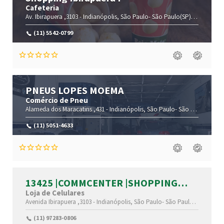
Cafeteria
Av. Ibirapuera ,3103 -
Indianópolis,
São Paulo-
São Paulo(SP)
,04029-200
(11) 5542-0799
PNEUS LOPES MOEMA
Comércio de Pneu
Alameda dos Maracatins ,431 -
Indianópolis,
São Paulo-
São Paulo(SP)
,0
(11) 5051-4633
13425 |COMMCENTER |SHOPPING
CENTER IBIRAPUERA S.A |SÃO PAULO
Loja de Celulares
|SP
Avenida Ibirapuera ,3103 -
Indianópolis,
São Paulo-
São Paulo(SP)
,04029
(11) 97283-0806