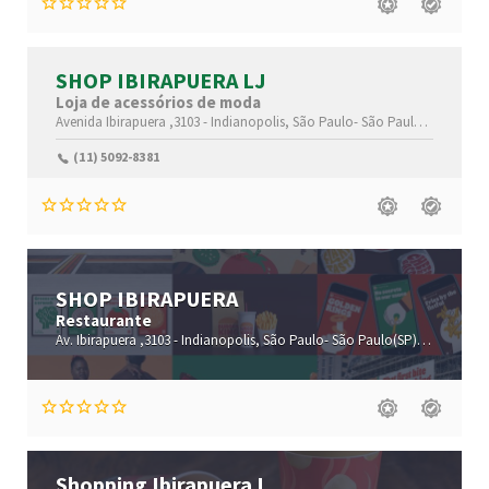
SHOP IBIRAPUERA LJ
Loja de acessórios de moda
Avenida Ibirapuera ,3103 -
Indianopolis,
São Paulo-
São Paulo(SP)
,04029
(11) 5092-8381
SHOP IBIRAPUERA
Restaurante
Av. Ibirapuera ,3103 -
Indianopolis,
São Paulo-
São Paulo(SP)
,04029-902
Shopping Ibirapuera I