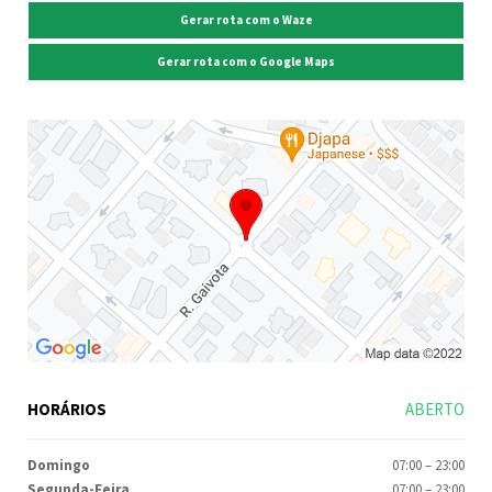
Gerar rota com o Waze
Gerar rota com o Google Maps
HORÁRIOS
ABERTO
Domingo
07:00
–
23:00
Segunda-Feira
07:00
–
23:00