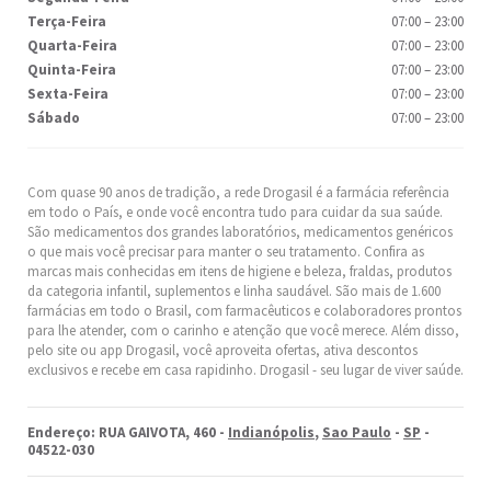
Terça-Feira
07:00
–
23:00
Quarta-Feira
07:00
–
23:00
Quinta-Feira
07:00
–
23:00
Sexta-Feira
07:00
–
23:00
Sábado
07:00
–
23:00
Com quase 90 anos de tradição, a rede Drogasil é a farmácia referência
em todo o País, e onde você encontra tudo para cuidar da sua saúde.
São medicamentos dos grandes laboratórios, medicamentos genéricos
o que mais você precisar para manter o seu tratamento. Confira as
marcas mais conhecidas em itens de higiene e beleza, fraldas, produtos
da categoria infantil, suplementos e linha saudável. São mais de 1.600
farmácias em todo o Brasil, com farmacêuticos e colaboradores prontos
para lhe atender, com o carinho e atenção que você merece. Além disso,
pelo site ou app Drogasil, você aproveita ofertas, ativa descontos
exclusivos e recebe em casa rapidinho. Drogasil ­- seu lugar de viver saúde.
Endereço: RUA GAIVOTA, 460 -
Indianópolis
,
Sao Paulo
-
SP
-
04522-030