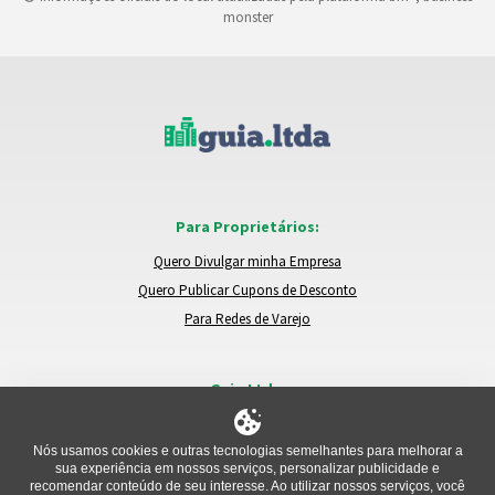
monster
Para Proprietários:
Quero Divulgar minha Empresa
Quero Publicar Cupons de Desconto
Para Redes de Varejo
Guia.Ltda:
Locais e Empresas
Trocar de Região
Nós usamos cookies e outras tecnologias semelhantes para melhorar a
sua experiência em nossos serviços, personalizar publicidade e
Relatar um Problema
recomendar conteúdo de seu interesse. Ao utilizar nossos serviços, você