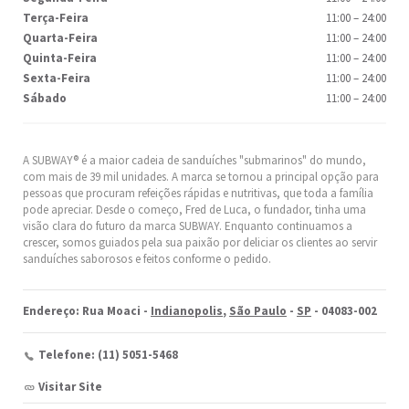
Terça-Feira
11:00
–
24:00
Quarta-Feira
11:00
–
24:00
Quinta-Feira
11:00
–
24:00
Sexta-Feira
11:00
–
24:00
Sábado
11:00
–
24:00
A SUBWAY® é a maior cadeia de sanduíches "submarinos" do mundo,
com mais de 39 mil unidades. A marca se tornou a principal opção para
pessoas que procuram refeições rápidas e nutritivas, que toda a família
pode apreciar. Desde o começo, Fred de Luca, o fundador, tinha uma
visão clara do futuro da marca SUBWAY. Enquanto continuamos a
crescer, somos guiados pela sua paixão por deliciar os clientes ao servir
sanduíches saborosos e feitos conforme o pedido.
Endereço: Rua Moaci -
Indianopolis
,
São Paulo
-
SP
- 04083-002
Telefone: (11) 5051-5468
Visitar Site