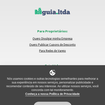
Para Proprietários:
Quero Divulgar minha Empresa
Quero Publicar Cupons de Desconto
Para Redes de Varejo
Guia.Ltda:
Locais e Empresas
Trocar de Região
Nós usamos cookies e outras tecnologias semelhantes para melhorar a
sua experiência em nossos serviços, personalizar publicidade e
Relatar um Problema
recomendar conteúdo de seu interesse. Ao utilizar nossos serviços, você
concorda com tal monitoramento.
Conheça a nossa Política de Privacidade