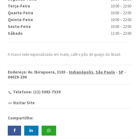
Terça-Feira
10:00
–
22:00
Quarta-Feira
10:00
–
22:00
Quinta-Feira
10:00
–
22:00
Sexta-Feira
10:00
–
22:00
Sábado
11:00
–
22:00
A maior rede especializada em mate, café e pão de queijo do Brasil.
Endereço: Av. Ibirapuera, 3103 -
Indianópolis
,
São Paulo
-
SP
-
04029-200
Telefone: (11) 5093-7339
Visitar Site
Compartilhe: