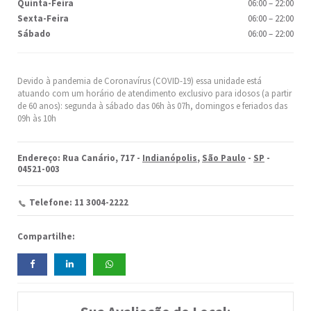
Quinta-Feira
06:00
–
22:00
Sexta-Feira
06:00
–
22:00
Sábado
06:00
–
22:00
Devido à pandemia de Coronavírus (COVID-19) essa unidade está
atuando com um horário de atendimento exclusivo para idosos (a partir
de 60 anos): segunda à sábado das 06h às 07h, domingos e feriados das
09h às 10h
Endereço: Rua Canário, 717 -
Indianópolis
,
São Paulo
-
SP
-
04521-003
Telefone: 11 3004-2222
Compartilhe: