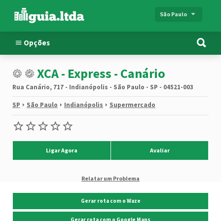
São Paulo
Opções
XCA - Express - Canário
Rua Canário, 717 - Indianópolis - São Paulo - SP - 04521-003
SP
São Paulo
Indianópolis
Supermercado
Ligar Agora
Avaliar
Relatar um Problema
Gerar rota com o Waze
Gerar rota com o Google Maps