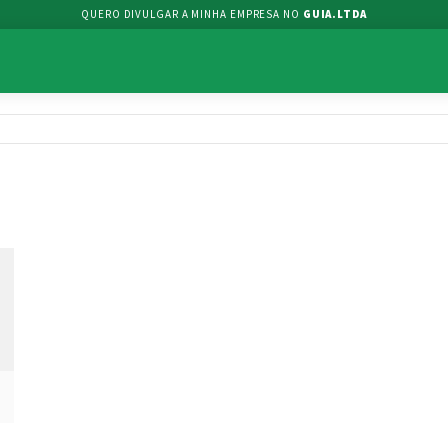
QUERO DIVULGAR A MINHA EMPRESA NO
GUIA.LTDA
,03870-100