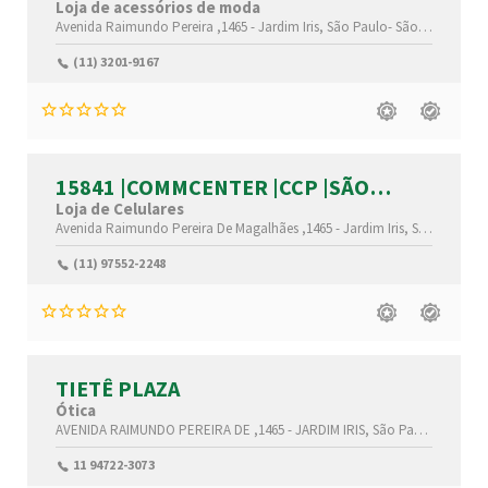
Loja de acessórios de moda
Avenida Raimundo Pereira ,1465 -
Jardim Iris,
São Paulo-
São Paulo(SP)
,
(11) 3201-9167
15841 |COMMCENTER |CCP |SÃO
PAULO |SP
Loja de Celulares
Avenida Raimundo Pereira De Magalhães ,1465 -
Jardim Iris,
São Paulo-
S
(11) 97552-2248
TIETÊ PLAZA
Ótica
AVENIDA RAIMUNDO PEREIRA DE ,1465 -
JARDIM IRIS,
São Paulo-
São Pau
11 94722-3073