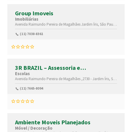
Group Imoveis
Imobiliárias
Avenida Raimundo Pereira de Magalhães
Jardim Íris,
São Paulo-
São Pau
(11) 7038-8361
3R BRAZIL – Assessoria e
Treinamentos
Escolas
Avenida Raimundo Pereira de Magalhães ,2730 -
Jardim Íris,
São Paulo-
S
(11) 7665-8094
Ambiente Moveis Planejados
Móvel / Decoração