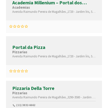
Academia Millenium – Portal dos
Bandeirantes
Academias
Avenida Raimundo Pereira de Magalhães ,1720 -
Jardim Íris,
São Paulo-
S
Portal da Pizza
Pizzarias
Avenida Raimundo Pereira de Magalhães ,1720 -
Jardim Íris,
São Paulo-
S
Pizzaria Della Torre
Pizzarias
Avenida Raimundo Pereira de Magalhães ,3290-3580 -
Jardim Íris,
São Pau
(11) 3832-6662