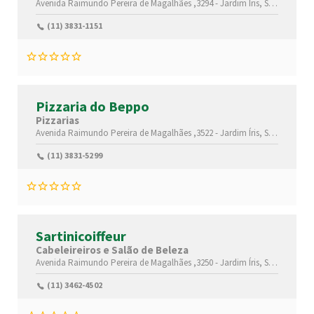
Avenida Raimundo Pereira de Magalhães ,3294 -
Jardim Íris,
São Paulo-
S
(11) 3831-1151
Pizzaria do Beppo
Pizzarias
Avenida Raimundo Pereira de Magalhães ,3522 -
Jardim Íris,
São Paulo-
S
(11) 3831-5299
Sartinicoiffeur
Cabeleireiros e Salão de Beleza
Avenida Raimundo Pereira de Magalhães ,3250 -
Jardim Íris,
São Paulo-
S
(11) 3462-4502