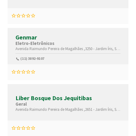
Genmar
Eletro-Eletrônicos
Avenida Raimundo Pereira de Magalhães ,3250 -
Jardim Íris,
São Paulo-
S
(11) 3892-9107
Liber Bosque Dos Jequitibas
Geral
Avenida Raimundo Pereira de Magalhães ,2651 -
Jardim Íris,
São Paulo-
S