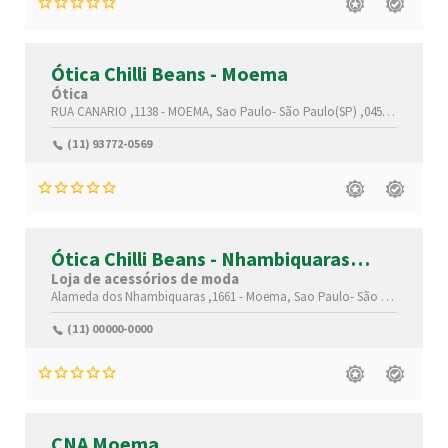
Ótica Chilli Beans - Moema
Ótica
RUA CANARIO ,1138 -
MOEMA,
Sao Paulo-
São Paulo(SP)
,04521-005
(11) 93772-0569
Ótica Chilli Beans - Nhambiquaras
(Moema)
Loja de acessórios de moda
Alameda dos Nhambiquaras ,1661 -
Moema,
Sao Paulo-
São Paulo(SP)
,0
(11) 00000-0000
CNA Moema