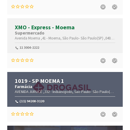
XMO - Express - Moema
Supermercado
Avenida Moema ,41 -
Moema,
São Paulo-
São Paulo(SP)
,04077-020
11 3004-2222
1019 - SP MOEMA 1
Farmácia
AVENIDA JURUCÊ ,332 -
Indianopolis,
Sao Paulo-
São Paulo(SP)
,04080-0
(11) 94208-3120