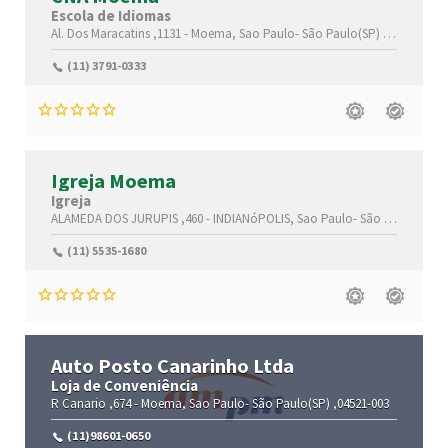
Escola de Idiomas
Al. Dos Maracatins ,1131 -
Moema,
Sao Paulo-
São Paulo(SP)
,40890-13
(11) 3791-0333
Igreja Moema
Igreja
ALAMEDA DOS JURUPIS ,460 -
INDIANóPOLIS,
Sao Paulo-
São Paulo(SP)
,
(11) 5535-1680
Auto Posto Canarinho Ltda
Loja de Conveniência
R Canario ,674 -
Moema,
Sao Paulo-
São Paulo(SP)
,04521-003
(11)98601-0650