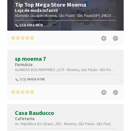
Tip Top Mega Store Moema
Loja de moda infantil
Alameda Jauaperi
Moema,
São Paulo-
São Paulo(SP)
,04523-015
(11) 5051-0978
sp moema 7
Farmácia
ALAMEDA DOS ARAPANES ,1179 -
Moema,
Sao Paulo-
São Paulo(SP)
,0452
(11) 98918-6798
Casa Bauducco
Cafeteria
Av. República Do Líbano ,501 -
Moema,
São Paulo-
São Paulo(SP)
,04501