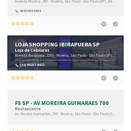
Avenida Moema ,399 -
Moema,
São Paulo-
São Paulo(SP)
,04077-021
0800 606 8686
LOJA SHOPPING IBIRAPUERA SP
Loja de Celulares
Avenida Ibirapuera ,3103 -
Moema,
Sao Paulo-
São Paulo(SP)
,04029-200
(11) 94257-8671
FS SP - AV MOREIRA GUIMARAES 700
Restaurante
Av. Moreira Guimarães ,700 -
Moema,
São Paulo-
São Paulo(SP)
,04074-0