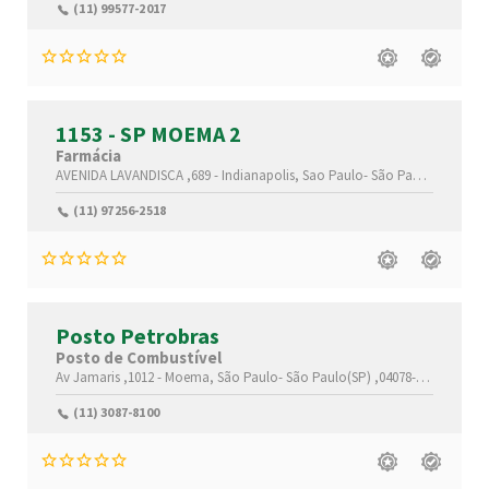
(11) 99577-2017
1153 - SP MOEMA 2
Farmácia
AVENIDA LAVANDISCA ,689 -
Indianapolis,
Sao Paulo-
São Paulo(SP)
,0451
(11) 97256-2518
Posto Petrobras
Posto de Combustível
Av Jamaris ,1012 -
Moema,
São Paulo-
São Paulo(SP)
,04078-002
(11) 3087-8100