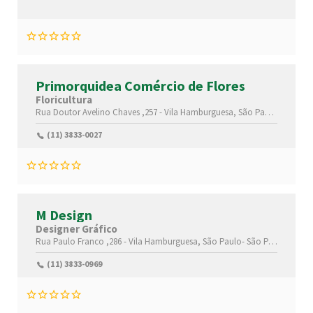
Primorquidea Comércio de Flores
Floricultura
Rua Doutor Avelino Chaves ,257 -
Vila Hamburguesa,
São Paulo-
São Pau
(11) 3833-0027
M Design
Designer Gráfico
Rua Paulo Franco ,286 -
Vila Hamburguesa,
São Paulo-
São Paulo(SP)
,0
(11) 3833-0969