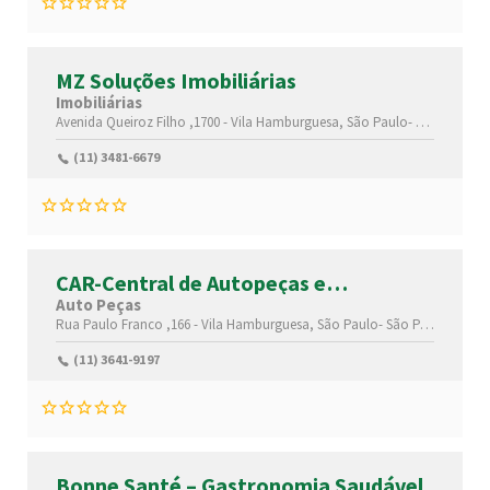
MZ Soluções Imobiliárias
Imobiliárias
Avenida Queiroz Filho ,1700 -
Vila Hamburguesa,
São Paulo-
São Paulo(S
(11) 3481-6679
CAR-Central de Autopeças e
Rolamentos
Auto Peças
Rua Paulo Franco ,166 -
Vila Hamburguesa,
São Paulo-
São Paulo(SP)
,0
(11) 3641-9197
Bonne Santé – Gastronomia Saudável