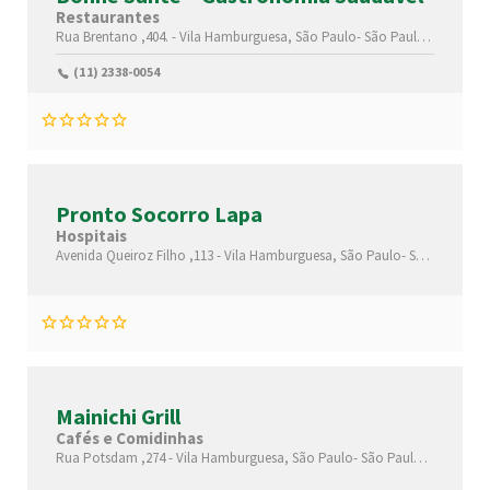
Restaurantes
Rua Brentano ,404. -
Vila Hamburguesa,
São Paulo-
São Paulo(SP)
,05302
(11) 2338-0054
Pronto Socorro Lapa
Hospitais
Avenida Queiroz Filho ,113 -
Vila Hamburguesa,
São Paulo-
São Paulo(SP)
Mainichi Grill
Cafés e Comidinhas
Rua Potsdam ,274 -
Vila Hamburguesa,
São Paulo-
São Paulo(SP)
,05318