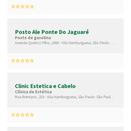
Posto Ale Ponte Do Jaguaré
Posto de gasolina
Avenida Queiroz Filho ,1000 -
Vila Hamburguesa,
São Paulo-
São Paulo(S
Clinic Estetica e Cabelo
Clínica de Estética
Rua Brentano ,319 -
Vila Hamburguesa,
São Paulo-
São Paulo(SP)
,05302