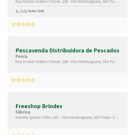
Rua Doutor Avelino Chaves ,228 -
Vila Hamburguesa,
São Paulo-
São Pau
(11) 3644-7305
Pescavenda Distribuidora de Pescados
Pesca
Rua Doutor Avelino Chaves ,186 -
Vila Hamburguesa,
São Paulo-
São Pau
Freeshop Brindes
Fábrica
Avenida Queiroz Filho ,475 -
Vila Hamburguesa,
São Paulo-
São Paulo(SP)