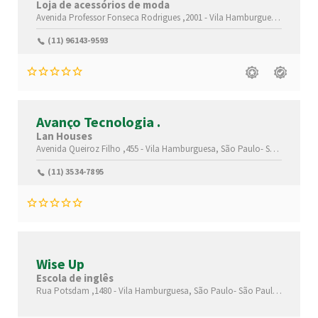
Loja de acessórios de moda
Avenida Professor Fonseca Rodrigues ,2001 -
Vila Hamburguesa,
São Pau
(11) 96143-9593
Avanço Tecnologia .
Lan Houses
Avenida Queiroz Filho ,455 -
Vila Hamburguesa,
São Paulo-
São Paulo(SP)
(11) 3534-7895
Wise Up
Escola de inglês
Rua Potsdam ,1480 -
Vila Hamburguesa,
São Paulo-
São Paulo(SP)
,0531