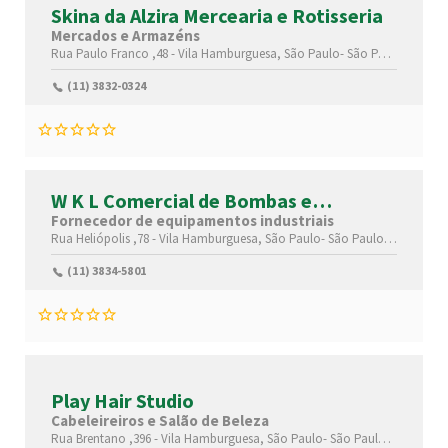
Skina da Alzira Mercearia e Rotisseria
Mercados e Armazéns
Rua Paulo Franco ,48 -
Vila Hamburguesa,
São Paulo-
São Paulo(SP)
,05
(11) 3832-0324
W K L Comercial de Bombas e
Equipamentos
Fornecedor de equipamentos industriais
Rua Heliópolis ,78 -
Vila Hamburguesa,
São Paulo-
São Paulo(SP)
,05318
(11) 3834-5801
Play Hair Studio
Cabeleireiros e Salão de Beleza
Rua Brentano ,396 -
Vila Hamburguesa,
São Paulo-
São Paulo(SP)
,05302