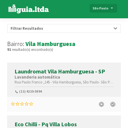
São Paulo
Filtrar Resultados
Bairro:
Vila Hamburguesa
91
resultado(s) encontrado(s)
Laundromat Vila Hamburguesa - SP
Lavanderia automática
Rua Paulo Franco ,145 -
Vila Hamburguesa,
São Paulo-
São Paulo(SP)
,0
(11) 4210-3894
Eco Chilli - Pq Villa Lobos