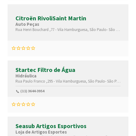
Citroën RivoliSaint Martin
Auto Peças
Rua Henri Bouchard ,77 -
Vila Hamburguesa,
São Paulo-
São Paulo(SP)
,
Startec Filtro de Água
Hidráulica
Rua Paulo Franco ,295 -
Vila Hamburguesa,
São Paulo-
São Paulo(SP)
,0
(11) 3644-3954
Seasub Artigos Esportivos
Loja de Artigos Esportes