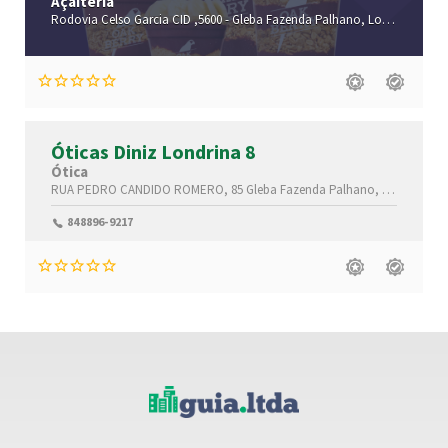
Açaiteria
Rodovia Celso Garcia CID ,5600 -
Gleba Fazenda Palhano,
Londrina-
Par
Óticas Diniz Londrina 8
Ótica
RUA PEDRO CANDIDO ROMERO, 85
Gleba Fazenda Palhano,
Londrina-
P
848896-9217