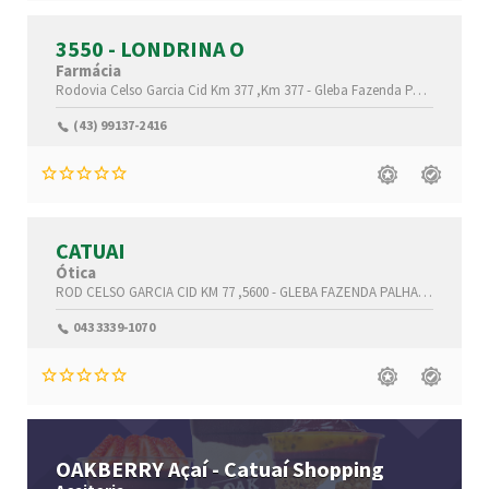
3550 - LONDRINA O
Farmácia
Rodovia Celso Garcia Cid Km 377 ,Km 377 -
Gleba Fazenda Palhano,
Lond
(43) 99137-2416
CATUAI
Ótica
ROD CELSO GARCIA CID KM 77 ,5600 -
GLEBA FAZENDA PALHANO,
Londri
043 3339-1070
OAKBERRY Açaí - Catuaí Shopping