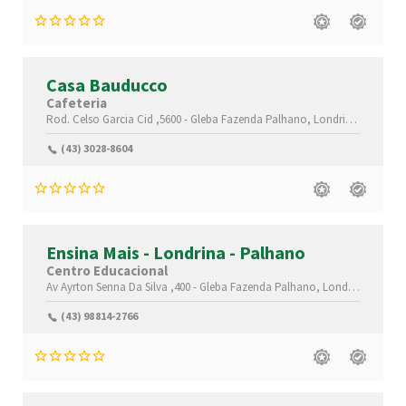
Casa Bauducco
Cafeteria
Rod. Celso Garcia Cid ,5600 -
Gleba Fazenda Palhano,
Londrina-
Paraná(
(43) 3028-8604
Ensina Mais - Londrina - Palhano
Centro Educacional
Av Ayrton Senna Da Silva ,400 -
Gleba Fazenda Palhano,
Londrina-
Paran
(43) 98814-2766