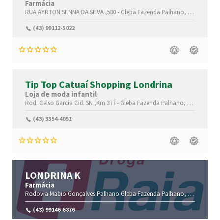
Farmácia
RUA AYRTON SENNA DA SILVA ,580 -
Gleba Fazenda Palhano,
Londrina-
P
(43) 99112-5022
Tip Top Catuaí Shopping Londrina
Loja de moda infantil
Rod. Celso Garcia Cid. SN ,Km 377 -
Gleba Fazenda Palhano,
Londrina-
P
(43) 3354-4051
LONDRINA K
Farmácia
Rodovia Mabio Gonçalves Palhano
Gleba Fazenda Palhano,
Londrina-
P
(43) 99146-6876