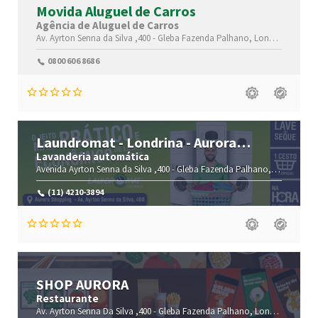
Movida Aluguel de Carros
Agência de Aluguel de Carros
Av. Ayrton Senna da Silva ,400 -
Gleba Fazenda Palhano,
Londrina-
Paran
0800 606 8686
Laundromat - Londrina - Aurora
Shopping
Lavanderia automática
Avenida Ayrton Senna da Silva ,400 -
Gleba Fazenda Palhano,
Londrina-
P
(11) 4210-3894
SHOP AURORA
Restaurante
Av. Ayrton Senna Da Silva ,400 -
Gleba Fazenda Palhano,
Londrina-
Paran