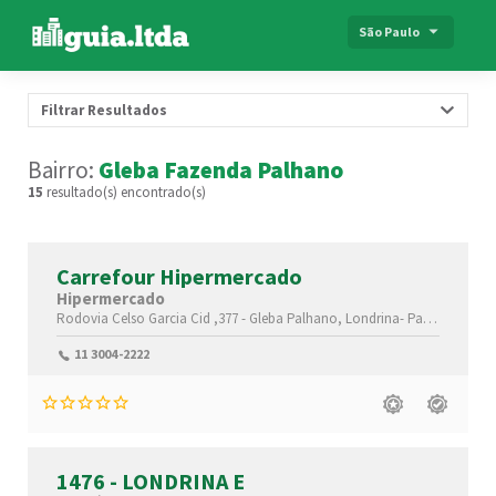
São Paulo
Filtrar Resultados
Bairro:
Gleba Fazenda Palhano
15
resultado(s) encontrado(s)
Carrefour Hipermercado
Hipermercado
Rodovia Celso Garcia Cid ,377 -
Gleba Palhano,
Londrina-
Paraná(PR)
,8
11 3004-2222
1476 - LONDRINA E