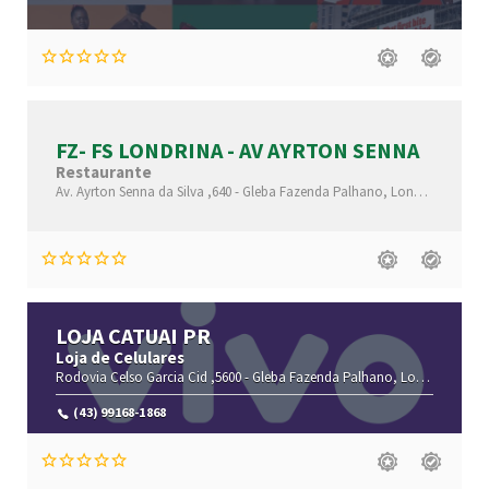
FZ- FS LONDRINA - AV AYRTON SENNA
Restaurante
Av. Ayrton Senna da Silva ,640 -
Gleba Fazenda Palhano,
Londrina-
Paran
LOJA CATUAI PR
Loja de Celulares
Rodovia Celso Garcia Cid ,5600 -
Gleba Fazenda Palhano,
Londrina-
Par
(43) 99168-1868