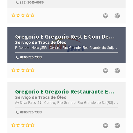
(53) 3045-0086
Gregorio E Gregorio Rest E Com De
Conve
Serviço de Troca de Óleo
R General Neto ,555 -
Centro,
Rio Grande-
Rio Grande do Sul(RS)
,96200-0
0800 725 7333
Gregorio E Gregorio Restaurante E
Comer
Serviço de Troca de Óleo
Av Silva Paes ,17 -
Centro,
Rio Grande-
Rio Grande do Sul(RS)
,96200-340
0800 725 7333