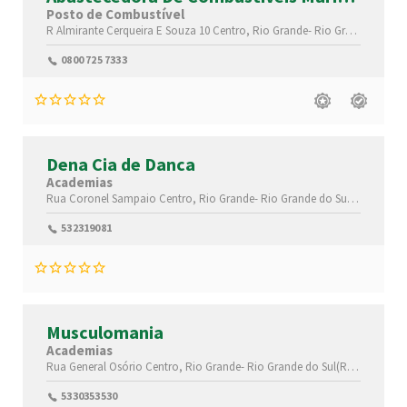
Ltd
Posto de Combustível
R Almirante Cerqueira E Souza 10
Centro,
Rio Grande-
Rio Grande do Sul(RS)
0800 725 7333
Dena Cia de Danca
Academias
Rua Coronel Sampaio
Centro,
Rio Grande-
Rio Grande do Sul(RS)
,96200
532319081
Musculomania
Academias
Rua General Osório
Centro,
Rio Grande-
Rio Grande do Sul(RS)
,96200400
5330353530