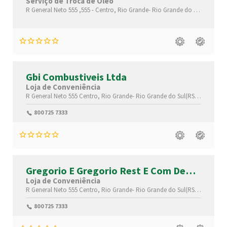
Serviço de Troca de Óleo
R General Neto 555 ,555 -
Centro,
Rio Grande-
Rio Grande do Sul(RS)
,962
Gbi Combustiveis Ltda
Loja de Conveniência
R General Neto 555
Centro,
Rio Grande-
Rio Grande do Sul(RS)
,96200010
800 725 7333
Gregorio E Gregorio Rest E Com De
Conve
Loja de Conveniência
R General Neto 555
Centro,
Rio Grande-
Rio Grande do Sul(RS)
,96200010
800 725 7333