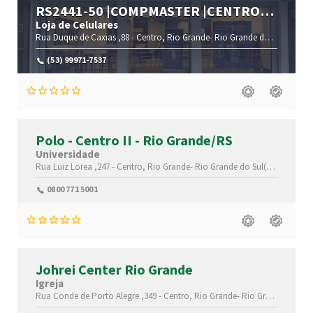
RS2441-50 |COMPMASTER |CENTRO
|RIO GRANDE |RS
Loja de Celulares
Rua Duque de Caxias ,88 -
Centro,
Rio Grande-
Rio Grande do Sul(RS)
,96
(53) 99971-7537
Polo - Centro II - Rio Grande/RS
Universidade
Rua Luiz Lorea ,247 -
Centro,
Rio Grande-
Rio Grande do Sul(RS)
,96200-3
0800 771 5001
Johrei Center Rio Grande
Igreja
Rua Conde de Porto Alegre ,349 -
Centro,
Rio Grande-
Rio Grande do Sul(RS)