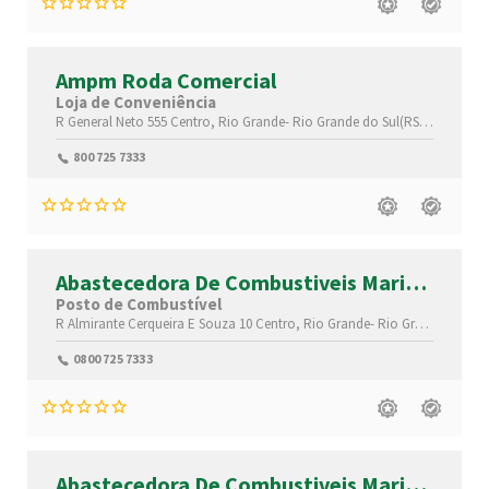
Ampm Roda Comercial
Loja de Conveniência
R General Neto 555
Centro,
Rio Grande-
Rio Grande do Sul(RS)
,96200010
800 725 7333
Abastecedora De Combustiveis Marine
Ltd
Posto de Combustível
R Almirante Cerqueira E Souza 10
Centro,
Rio Grande-
Rio Grande do Sul(RS)
0800 725 7333
Abastecedora De Combustiveis Marine