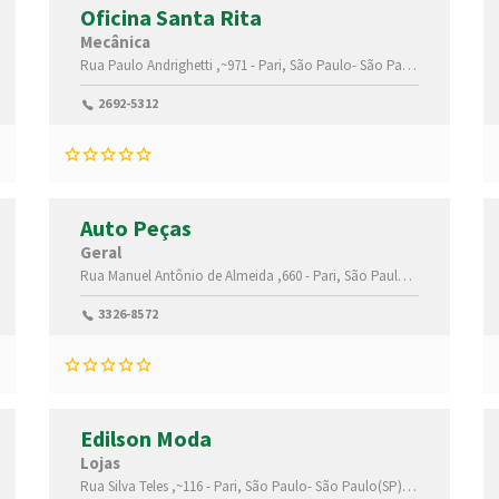
Oficina Santa Rita
Mecânica
,03033020
Rua Paulo Andrighetti ,~971 -
Pari,
São Paulo-
São Paulo(SP)
,030220
2692-5312
Auto Peças
Geral
Rua Manuel Antônio de Almeida ,660 -
Pari,
São Paulo-
São Paulo(SP
4859115
3326-8572
Edilson Moda
Lojas
Rua Silva Teles ,~116 -
Pari,
São Paulo-
São Paulo(SP)
,03026001