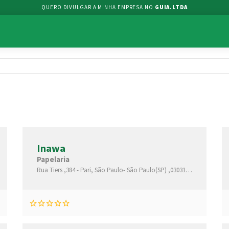
QUERO DIVULGAR A MINHA EMPRESA NO
GUIA.LTDA
Inawa
Papelaria
São Paulo(SP)
Rua Tiers ,384 -
,03031030
Pari,
São Paulo-
São Paulo(SP)
,03031000