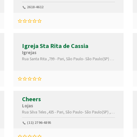
26000
2618-4612
Igreja Sta Rita de Cassia
Igrejas
Rua Santa Rita ,799 -
Pari,
São Paulo-
São Paulo(SP)
,03026030
Cheers
Lojas
030020
Rua Silva Teles ,435 -
Pari,
São Paulo-
São Paulo(SP)
,03026001
(11) 2796-4895