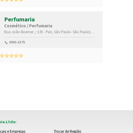
Perfumaria
Cosmético / Perfumaria
Rua João Boemer ,~135 -
Pari,
São Paulo-
São Paulo(SP)
,03018000
2081-2175
ia.Ltda:
cais e Empresas
Trocar de Região