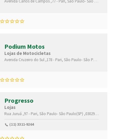
Avenida Carlos de Campos ,77 -
Pari,
São Paulo-
São Paulo(SP)
,03028001
Podium Motos
Lojas de Motocicletas
Avenida Cruzeiro do Sul ,178 -
Pari,
São Paulo-
São Paulo(SP)
,03033020
Progresso
Lojas
Rua Juruá ,97 -
Pari,
São Paulo-
São Paulo(SP)
,03029060
(11) 3311-9264