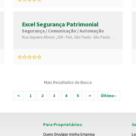
Excel Segurança Patrimonial
Segurança / Comunicação / Automação
Rua Siqueira Afonso ,194 -
Pari,
São Paulo-
São Paulo(SP)
,03028040
Mais Resultados de Busca:
<
1
2
3
4
5
>
Último ›
Para Proprietários:
Gu
Quero Divulgar minha Empresa
Lo