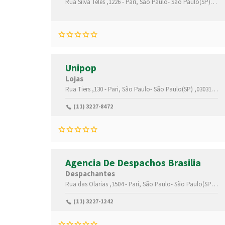
Rua Silva Teles ,1226 -
Pari,
São Paulo-
São Paulo(SP)
,030
Unipop
Lojas
Rua Tiers ,130 -
Pari,
São Paulo-
São Paulo(SP)
,03031000
(11) 3227-8472
Agencia De Despachos Brasilia
Despachantes
Rua das Olarias ,1504 -
Pari,
São Paulo-
São Paulo(SP)
,03
(11) 3227-1242