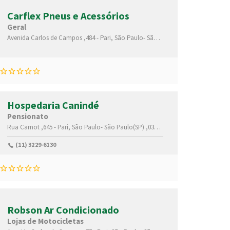
Carflex Pneus e Acessórios
Geral
00
Avenida Carlos de Campos ,484 -
Pari,
São Paulo-
São Paulo(SP)
,03028000
Hospedaria Canindé
Pensionato
)
,03033070
Rua Carnot ,645 -
Pari,
São Paulo-
São Paulo(SP)
,03032030
(11) 3229-6130
Robson Ar Condicionado
Lojas de Motocicletas