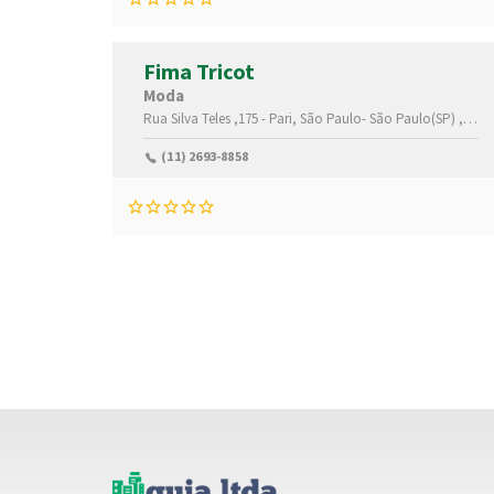
Fima Tricot
Moda
Rua Silva Teles ,175 -
Pari,
São Paulo-
São Paulo(SP)
,03026001
(11) 2693-8858