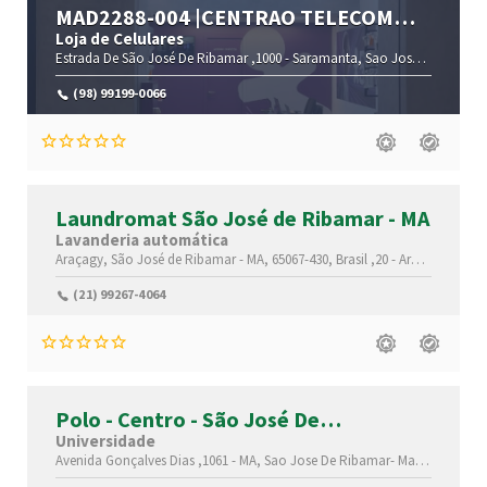
MAD2288-004 |CENTRAO TELECOM
|ADMINISTRAÇÃO PRÓPRIA |SÃO JOSÉ
Loja de Celulares
DE RIBAMAR |MA
Estrada De São José De Ribamar ,1000 -
Saramanta,
Sao Jose De Ribamar-
(98) 99199-0066
Laundromat São José de Ribamar - MA
Lavanderia automática
Araçagy, São José de Ribamar - MA, 65067-430, Brasil ,20 -
Araçagy,
Sao J
(21) 99267-4064
Polo - Centro - São José De
Ribamar/MA
Universidade
Avenida Gonçalves Dias ,1061 -
MA,
Sao Jose De Ribamar-
Maranhão(MA)