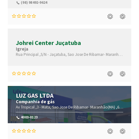
(98) 98492-9624
Johrei Center Juçatuba
Igreja
Rua Principal ,S/N -
Jaçatuba,
Sao Jose De Ribamar-
Maranhão(MA)
,651
LUZ GAS LTDA
Companhia de gás
Av Tropical ,3 -
Mata,
Sao Jose De Ribamar-
Maranhão(MA)
,65110-000
4003-0123