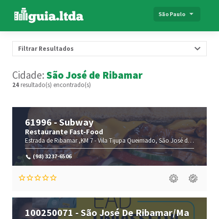
São Paulo
Filtrar Resultados
Cidade:
São José de Ribamar
24
resultado(s) encontrado(s)
61996 - Subway
Restaurante Fast-Food
Estrada de Ribamar ,KM 7 -
Vila Tijupa Queimado,
São José de Ribamar-
(98) 3237-6506
100250071 - São José De Ribamar/Ma