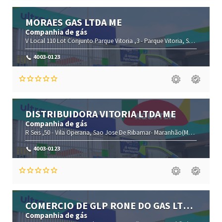
MORAES GAS LTDA ME
Companhia de gás
V Local 110 Lot Conjunto Parque Vitoria ,3 -
Parque Vitoria,
Sao Jose De Ribamar-
4003-0123
DISTRIBUIDORA VITORIA LTDA ME
Companhia de gás
R Seis ,50 -
Vila Operaria,
Sao Jose De Ribamar-
Maranhão(MA)
,65110-00
4003-0123
COMERCIO DE GLP RONE DO GAS LTDA
ME
Companhia de gás