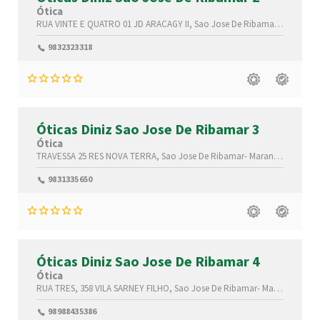
Ótica
RUA VINTE E QUATRO 01
JD ARACAGY II,
Sao Jose De Ribamar-
Maranhã
9832323318
Óticas Diniz Sao Jose De Ribamar 3
Ótica
TRAVESSA 25
RES NOVA TERRA,
Sao Jose De Ribamar-
Maranhão(MA)
,65
9831335650
Óticas Diniz Sao Jose De Ribamar 4
Ótica
RUA TRES, 358
VILA SARNEY FILHO,
Sao Jose De Ribamar-
Maranhão(MA)
98988435386