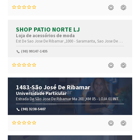
SHOP PATIO NORTE LJ
Loja de acessórios de moda
Est De Sao Jose De Ribamar ,1000 -
Saramanta,
Sao Jose De Ribamar-
Ma
(98) 99147-1435
1483-São José De Ribamar
Universidade Particular
Estrada De São Jose De Ribamar Ma 201 ,KM 05 -
LOJA 01 INTEGRANTE DO PÁTIO NORTE SHOPPING,
(98) 3238-5407