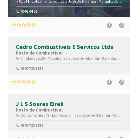
R 01 ,44 -
Loteamento Sol,
Sao Jose De Ribamar-
Maranhão(MA)
,65138-0
4003-0123
Cedro Combustiveis E Servicos Ltda
Posto de Combustível
Av Trindade ,3126 -
Matinha,
Sao Jose De Ribamar-
Maranhão(MA)
,65110
0800 725 7333
J L S Soares Eireli
Posto de Combustível
Av Contorno Sul ,43 -
Lot.Parana I,
Sao Jose De Ribamar-
Maranhão(MA)
0800 725 7333