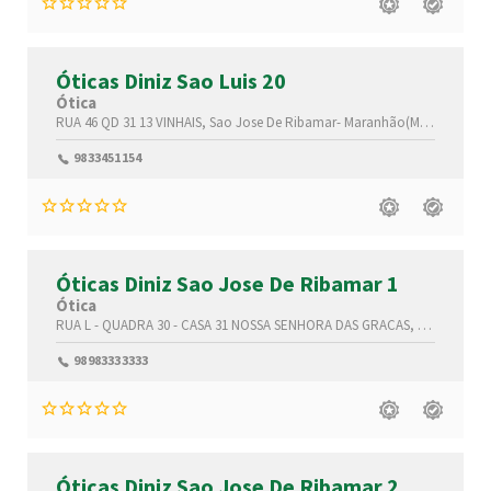
Óticas Diniz Sao Luis 20
Ótica
RUA 46 QD 31 13
VINHAIS,
Sao Jose De Ribamar-
Maranhão(MA)
,6507016
9833451154
Óticas Diniz Sao Jose De Ribamar 1
Ótica
RUA L - QUADRA 30 - CASA 31
NOSSA SENHORA DAS GRACAS,
Sao Jose De
98983333333
Óticas Diniz Sao Jose De Ribamar 2