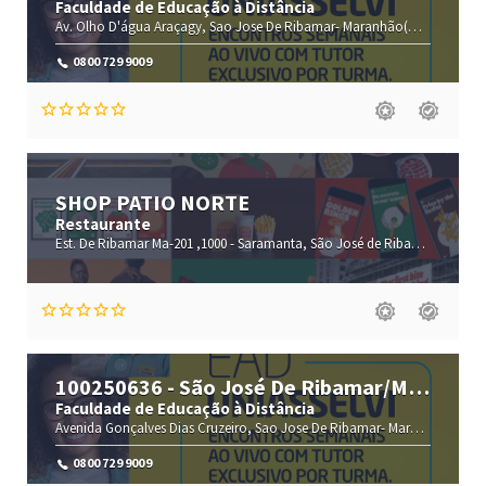
Faculdade de Educação à Distância
Av. Olho D'água
Araçagy,
Sao Jose De Ribamar-
Maranhão(MA)
,65110-0
0800 729 9009
SHOP PATIO NORTE
Restaurante
Est. De Ribamar Ma-201 ,1000 -
Saramanta,
São José de Ribamar-
Maranh
100250636 - São José De Ribamar/Ma
- Cruzeiro
Faculdade de Educação à Distância
Avenida Gonçalves Dias
Cruzeiro,
Sao Jose De Ribamar-
Maranhão(MA)
,
0800 729 9009