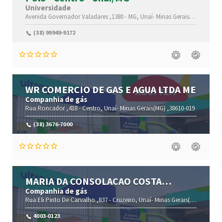
Universidade
Avenida Governador Valadares ,1380 -
MG,
Unaí-
Minas Gerais(MG)
,38610
(38) 99949-9172
WR COMERCIO DE GAS E AGUA LTDA ME
Companhia de gás
Rua Roncador ,418 -
Centro,
Unaí-
Minas Gerais(MG)
,38610-019
(38) 3676-7000
MARIA DA CONSOLACAO COSTA
MARQUES ME
Companhia de gás
Rua Eli Pinto De Carvalho ,837 -
Cruzeiro,
Unaí-
Minas Gerais(MG)
,38610-
4003-0123