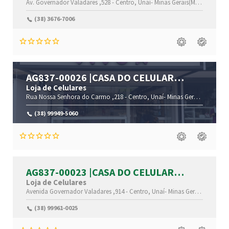
Av. Governador Valadares ,528 -
Centro,
Unaí-
Minas Gerais(MG)
,38610-00
(38) 3676-7006
AG837-00026 |CASA DO CELULAR
|CENTRO |UNAÍ |MG
Loja de Celulares
Rua Nossa Senhora do Carmo ,218 -
Centro,
Unaí-
Minas Gerais(MG)
,386
(38) 99949-5060
AG837-00023 |CASA DO CELULAR
|CENTRO |UNAÍ |MG
Loja de Celulares
Avenida Governador Valadares ,914 -
Centro,
Unaí-
Minas Gerais(MG)
,386
(38) 99961-0025