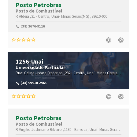
Posto Petrobras
Posto de Combustível
R Aldeia ,31 -
Centro,
Unaí-
Minas Gerais(MG)
,38610-000
(38) 3676-9116
1256-Unaí
Universidade Particular
Rua: Celina Lisboa Frederico ,282 -
Centro,
Unaí-
Minas Gerais(MG)
,38610
(38) 99910-2965
Posto Petrobras
Posto de Combustível
R Virgilio Justiniano Ribeiro ,1180 -
Barroca,
Unaí-
Minas Gerais(MG)
,3861