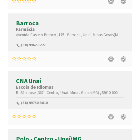
Barroca
Farmácia
Avenida Castelo Branco ,175 -
Barroca,
Unaí-
Minas Gerais(MG)
,38616-072
(38) 9962-1227
CNA Unaí
Escola de Idiomas
R. São José ,367 -
Centro,
Unaí-
Minas Gerais(MG)
,38610-000
(38) 99750-3010
Polo - Centro - Unaí/MG