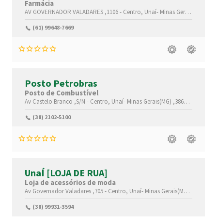
Farmácia
AV GOVERNADOR VALADARES ,1106 -
Centro,
Unaí-
Minas Gerais(MG)
,386
(61) 99648-7669
Posto Petrobras
Posto de Combustível
Av Castelo Branco ,S/N -
Centro,
Unaí-
Minas Gerais(MG)
,38610-000
(38) 2102-5100
UnaÍ [LOJA DE RUA]
Loja de acessórios de moda
Av Governador Valadares ,705 -
Centro,
Unaí-
Minas Gerais(MG)
,38610-01
(38) 99931-3594