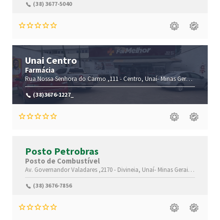
(38) 3677-5040
Unai Centro
Farmácia
Rua Nossa Senhora do Carmo ,111 -
Centro,
Unaí-
Minas Gerais(MG)
,386
(38)3676-1227_
Posto Petrobras
Posto de Combustível
Av. Governandor Valadares ,2170 -
Divineia,
Unaí-
Minas Gerais(MG)
,3861
(38) 3676-7856