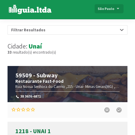
São Paulo
Filtrar Resultados
Cidade:
Unaí
33
resultado(s) encontrado(s)
59509 - Subway
Restaurante Fast-Food
Rua Nossa Senhora do Carmo ,215 -
Unaí-
Minas Gerais(MG)
,38610-000
38 3676-6871
1218 - UNAI 1