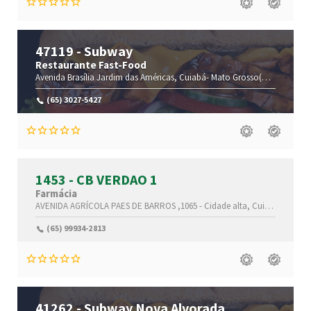
47119 - Subway
Restaurante Fast-Food
Avenida Brasília
Jardim das Américas,
Cuiabá-
Mato Grosso(MT)
,78060-6
(65) 3027-5427
1453 - CB VERDAO 1
Farmácia
AVENIDA AGRÍCOLA PAES DE BARROS ,1065 -
Cidade alta,
Cuiaba-
Mato G
(65) 99934-2813
41262 - Subway Nova Alvorada