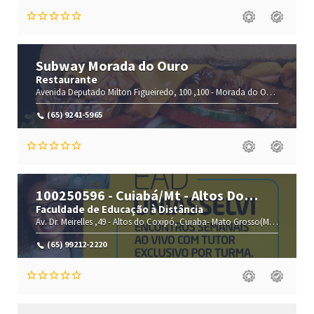
Subway Morada do Ouro
Restaurante
Avenida Deputado Milton Figueiredo, 100 ,100 -
Morada do Ouro,
Cuiabá
(65) 9241-5965
100250596 - Cuiabá/Mt - Altos Do
Coxipó
Faculdade de Educação à Distância
Av. Dr. Meirelles ,49 -
Altos do Coxipó,
Cuiaba-
Mato Grosso(MT)
,78088-5
(65) 99212-2220