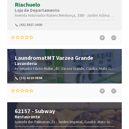
Riachuelo
Loja de Departamento
Avenida Historiador Rubens Mendonça, 3300 - Jardim Aclimação
Jardim 
(65) 3927-2400
LaundromatMT Varzea Grande
Lavanderia
Av Senador Filinto Muller ,43 -
Varzea Grande,
Cuiaba-
Mato Grosso(MT)
,
(11) 4210-3894
62157 - Subway
Restaurante
Avenida das Palmeiras ,01 -
Jardim Imperial,
Cuiabá-
Mato Grosso(MT)
,7