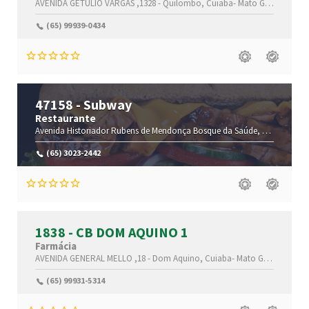
AVENIDA GETÚLIO VARGAS ,1328 -
Quilombo,
Cuiaba-
Mato Grosso(MT)
,
(65) 99939-0434
47158 - Subway
Restaurante
Avenida Historiador Rubens de Mendonça
Bosque da Saúde,
Cuiabá-
Mat
(65) 3023-2442
1838 - CB DOM AQUINO 1
Farmácia
AVENIDA GENERAL MELLO ,18 -
Dom Aquino,
Cuiaba-
Mato Grosso(MT)
,7
(65) 99931-5314