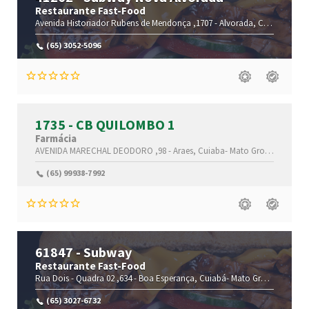
Restaurante Fast-Food
Avenida Historiador Rubens de Mendonça ,1707 -
Alvorada,
Cuiabá-
Mato
(65) 3052-5096
1735 - CB QUILOMBO 1
Farmácia
AVENIDA MARECHAL DEODORO ,98 -
Araes,
Cuiaba-
Mato Grosso(MT)
,78
(65) 99938-7992
61847 - Subway
Restaurante Fast-Food
Rua Dois - Quadra 02 ,634 -
Boa Esperança,
Cuiabá-
Mato Grosso(MT)
,78
(65) 3027-6732