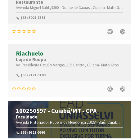
Restaurante
Avenida Miguel Sutil ,9300 -
Duque de Caxias ,
Cuiaba-
Mato Grosso(MT)
,
(65) 3027-7351
Riachuelo
Loja de Roupa
Av. Presidente Getulio Vargas, 195
Centro,
Cuiabá-
Mato Grosso(MT)
,780
(65) 2121-3100
100250597 - Cuiabá/MT - CPA
Faculdade
Avenida Historiador Rubens de Mendonça ,1028 -
Baú,
Cuiaba-
Mato Gros
(65) 9817-0995