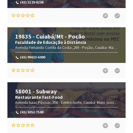
(65) 2129-8236
19835 - Cuiabá/Mt - Poção
Faculdade de Educação à Distância
Avenida Fernando Corrêa da Costa ,269 -
Poção,
Cuiaba-
Mato Grosso(MT)
(65) 99613-6090
58001 - Subway
Restaurante Fast-Food
Avenida Isaac Póvoas ,898 -
Centro norte,
Cuiabá-
Mato Grosso(MT)
,780
(65) 3052-7500