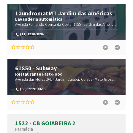
LaundromatMT Jardim das Américas
Lavanderia automática
Avenida Fernando Correa da Costa ,1255 -
Jardim das Américas,
Cuiaba-
(11) 4210-3894
61850 - Subway
Restaurante Fast-Food
Avenida das Flores ,945 -
Jardim Cuiabá,
Cuiabá-
Mato Grosso(MT)
,78043
(65) 99991-8686
1522 - CB GOIABEIRA 2
Farmácia