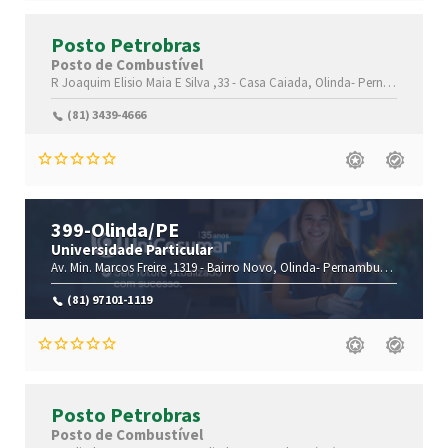
Posto Petrobras
Posto de Combustível
R Joaquim Elisio Maia E Silva ,33 -
Casa Caiada,
Olinda-
Pernambuco(PE)
(81) 3439-4666
399-Olinda/PE
Universidade Particular
Av. Min. Marcos Freire ,1319 -
Bairro Novo,
Olinda-
Pernambuco(PE)
,5303
(81) 97101-1119
Posto Petrobras
Posto de Combustível