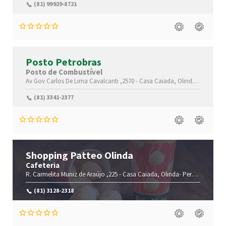
(81) 99929-8721
Posto Petrobras
Posto de Combustível
Av Gov Carlos De Lima Cavalcanti ,2570 -
Casa Caiada,
Olinda-
Pernamb
(81) 3341-2377
Shopping Patteo Olinda
Cafeteria
R. Carmelita Muniz de Araújo ,225 -
Casa Caiada,
Olinda-
Pernambuco(PE)
(81) 3128-2318