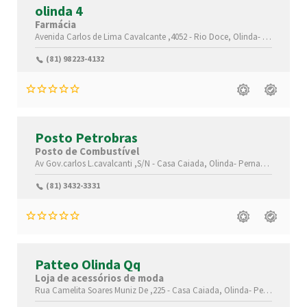
olinda 4
Farmácia
Avenida Carlos de Lima Cavalcante ,4052 -
Rio Doce,
Olinda-
Pernambuc
(81) 98223-4132
Posto Petrobras
Posto de Combustível
Av Gov.carlos L.cavalcanti ,S/N -
Casa Caiada,
Olinda-
Pernambuco(PE)
,
(81) 3432-3331
Patteo Olinda Qq
Loja de acessórios de moda
Rua Camelita Soares Muniz De ,225 -
Casa Caiada,
Olinda-
Pernambuco(PE)