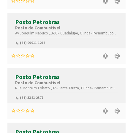
Posto Petrobras
Posto de Combustível
Av Joaquim Nabuco ,1600 -
Guadalupe,
Olinda-
Pernambuco(PE)
,53240-
(81) 99911-1218
Posto Petrobras
Posto de Combustível
Rua Monteiro Lobato ,32 -
Santa Tereza,
Olinda-
Pernambuco(PE)
,53010
(81) 3341-2377
Posto Petrobras