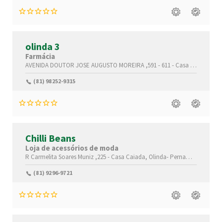
olinda 3
Farmácia
AVENIDA DOUTOR JOSE AUGUSTO MOREIRA ,591 - 611 -
Casa Caiada,
Oli
(81) 98252-9315
Chilli Beans
Loja de acessórios de moda
R Carmelita Soares Muniz ,225 -
Casa Caiada,
Olinda-
Pernambuco(PE)
,
(81) 9296-9721