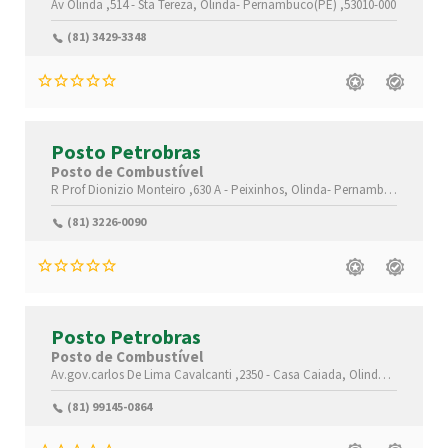
Av Olinda ,514 -
Sta Tereza,
Olinda-
Pernambuco(PE)
,53010-000
(81) 3429-3348
Posto Petrobras
Posto de Combustível
R Prof Dionizio Monteiro ,630 A -
Peixinhos,
Olinda-
Pernambuco(PE)
,53
(81) 3226-0090
Posto Petrobras
Posto de Combustível
Av.gov.carlos De Lima Cavalcanti ,2350 -
Casa Caiada,
Olinda-
Pernambu
(81) 99145-0864