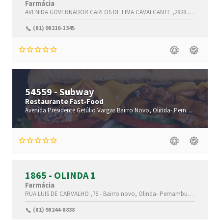
Farmácia
AVENIDA GOVERNADOR CARLOS DE LIMA CAVALCANTE ,2828 -
CASA CAÍD
(81) 98216-1345
54559 - Subway
Restaurante Fast-Food
Avenida Presidente Getúlio Vargas
Bairro Novo,
Olinda-
Pernambuco(PE)
1865 - OLINDA 1
Farmácia
RUA LUIS DE CARVALHO ,76 -
Bairro novo,
Olinda-
Pernambuco(PE)
,530
(81) 98244-8838