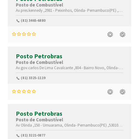
Posto de Combustível
Av.pres.kennedy ,2981 -
Peixinhos,
Olinda-
Pernambuco(PE)
,53300-090
(81) 3465-6880
Posto Petrobras
Posto de Combustível
Av.gov.carlos De Lima Cavalcante ,804 -
Bairro Novo,
Olinda-
Pernambuc
(81) 3325-1119
Posto Petrobras
Posto de Combustível
Av Olinda ,150 -
Umuarama,
Olinda-
Pernambuco(PE)
,53010-000
(81) 3221-0877