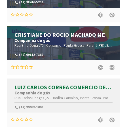
(42) 98416-5253
CRISTIANE DO ROCIO MACHADO ME
Companhia de gás
Rua Enio Dona ,70 -
Contorno,
Ponta Grossa-
Paraná(PR)
,84060-579
(42) 99812-7362
LUIZ CARLOS CORREA COMERCIO DE
GAS ME
Companhia de gás
Rua Carlos Chagas ,27 -
Jardim Carvalho,
Ponta Grossa-
Paraná(PR)
,84
(42) 99999-1008