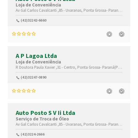
Loja de Conveniência
Av Gal Carlos Cavalcanti ,85 -
Uvaranas,
Ponta Grossa-
Paraná(PR)
,8402
(42)32242-6660
A P Lagoa Ltda
Loja de Conveniência
R Doutora Paula Xavier ,31 -
Centro,
Ponta Grossa-
Paraná(PR)
,84040-0
(42)32247-0890
Auto Posto S V Ii Ltda
Serviço de Troca de Óleo
Av Gal Carlos Cavalcanti ,85 -
Uvaranas,
Ponta Grossa-
Paraná(PR)
,8402
(42)3224-2666