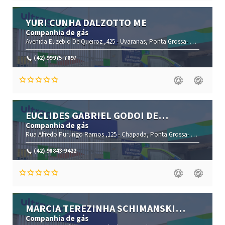
YURI CUNHA DALZOTTO ME
Companhia de gás
Avenida Euzebio De Queiroz ,425 -
Uvaranas,
Ponta Grossa-
Paraná(PR)
,
(42) 99975-7897
EUCLIDES GABRIEL GODOI DE
OLIVEIRA ME
Companhia de gás
Rua Alfredo Purungo Ramos ,125 -
Chapada,
Ponta Grossa-
Paraná(PR)
(42) 98843-9422
MARCIA TEREZINHA SCHIMANSKI
CORREA ME
Companhia de gás