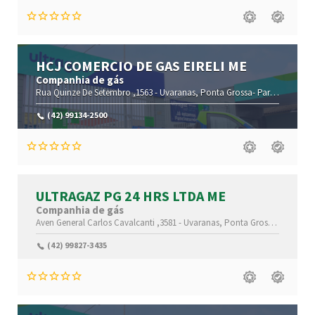
HCJ COMERCIO DE GAS EIRELI ME
Companhia de gás
Rua Quinze De Setembro ,1563 -
Uvaranas,
Ponta Grossa-
Paraná(PR)
,84
(42) 99134-2500
ULTRAGAZ PG 24 HRS LTDA ME
Companhia de gás
Aven General Carlos Cavalcanti ,3581 -
Uvaranas,
Ponta Grossa-
Paraná(
(42) 99827-3435