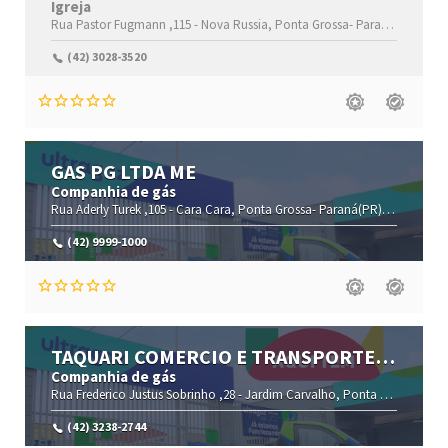
Igreja
Rua Pastor Fugmann ,115 -
Nova Russia,
Ponta Grossa-
Paraná(PR)
,840
(42) 3028-3520
GAS PG LTDA ME
Companhia de gás
Rua Aderly Turek ,105 -
Cara Cara,
Ponta Grossa-
Paraná(PR)
,84033-101
(42) 9999-1000
TAQUARI COMERCIO E TRANSPORTE
RODOVIARIO DE GAS LT
Companhia de gás
Rua Frederico Justus Sobrinho ,28 -
Jardim Carvalho,
Ponta Grossa-
Par
(42) 3238-2744