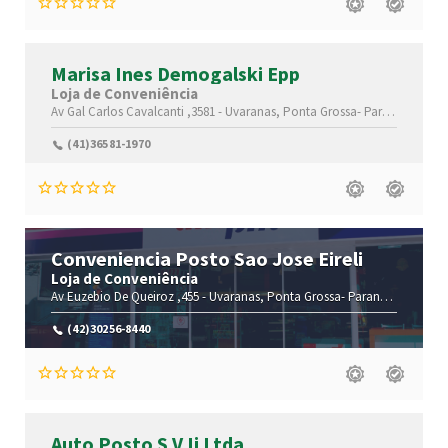
Marisa Ines Demogalski Epp
Loja de Conveniência
Av Gal Carlos Cavalcanti ,3581 -
Uvaranas,
Ponta Grossa-
Paraná(PR)
,84
(41)36581-1970
Conveniencia Posto Sao Jose Eireli
Loja de Conveniência
Av Euzebio De Queiroz ,455 -
Uvaranas,
Ponta Grossa-
Paraná(PR)
,84032
(42)30256-8440
Auto Posto S V Ii Ltda