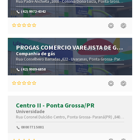
Rua Padre Anchieta ,1008 -
Colonia Dona Luiza,
Ponta Grossa-
Paraná(P
(42) 9972-4342
PROGAS COMERCIO VAREJISTA DE GLP
LTDA ME
Companhia de gás
Rua Conselheiro Barradas ,622 -
Uvaranas,
Ponta Grossa-
Paraná(PR)
,84
(42) 9989-6858
Centro II - Ponta Grossa/PR
Universidade
Rua Coronel Dulcídio
Centro,
Ponta Grossa-
Paraná(PR)
,84010-280
0800 771 5001