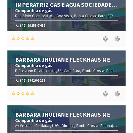
IMPERATRIZ GAS E AGUA SOCIEDADE
UNIPESSOAL LTDA M
Companhia de gás
Rua Silvio Cosmoski ,61 -
Boa Vista,
Ponta Grossa-
Paraná(PR)
,84072-03
(42) 99155-7472
BARBARA JHULIANE FLECKHAUS ME
Companhia de gás
R Cassiano Ricardo Leite ,52 -
Cara Cara,
Ponta Grossa-
Paraná(PR)
,840
(42) 98416-5253
BARBARA JHULIANE FLECKHAUS ME
Companhia de gás
Av Visconde De Maua ,1199 -
Oficinas,
Ponta Grossa-
Paraná(PR)
,84045-