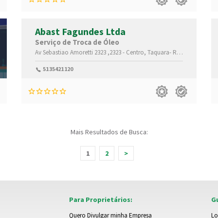
Abast Fagundes Ltda
Serviço de Troca de Óleo
,95600-000
Av Sebastiao Amoretti 2323 ,2323 -
Centro,
Taquara-
Rio Grande do Sul(RS)
5135421120
Mais Resultados de Busca:
1
2
>
Para Proprietários:
Gu
Quero Divulgar minha Empresa
Lo