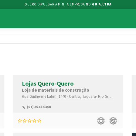
QUERO DIVULGAR A MINHA EMPRESA NO
GUIA.LTDA
Lojas Quero-Quero
Loja de materiais de construção
,95600-118
Rua Guilherme Lahm ,1440 -
Centro,
Taquara-
Rio Grande do Sul(RS)
(51) 3541-0300