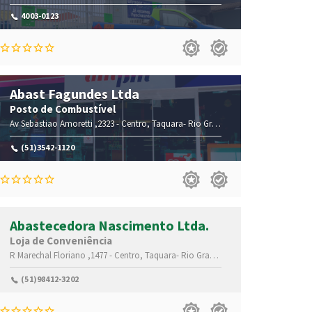
4003-0123
Abast Fagundes Ltda
Posto de Combustível
,95600-000
Av Sebastiao Amoretti ,2323 -
Centro,
Taquara-
Rio Grande do Sul(RS)
,95600-00
(51)3542-1120
Abastecedora Nascimento Ltda.
Loja de Conveniência
95600-000
R Marechal Floriano ,1477 -
Centro,
Taquara-
Rio Grande do Sul(RS)
,95600-000
(51)98412-3202