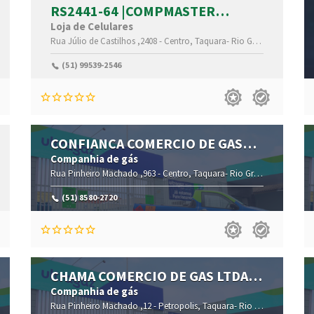
RS2441-64 |COMPMASTER
|CENTRO |TAQUARA |RS
Loja de Celulares
,95600-000
Rua Júlio de Castilhos ,2408 -
Centro,
Taquara-
Rio Grande do Sul(RS)
(51) 99539-2546
CONFIANCA COMERCIO DE GAS
LTDA EPP
Companhia de gás
,95600-024
Rua Pinheiro Machado ,963 -
Centro,
Taquara-
Rio Grande do Sul(RS)
(51) 8580-2720
CHAMA COMERCIO DE GAS LTDA
ME
Companhia de gás
,95603-656
Rua Pinheiro Machado ,12 -
Petropolis,
Taquara-
Rio Grande do Sul(RS)