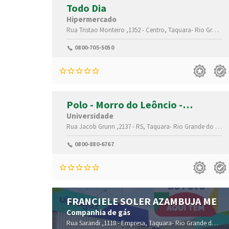
Todo Dia
Hipermercado
Rua Tristao Monteiro ,1352 -
Centro,
Taquara-
Rio Grande do Sul(RS)
0800-705-5050
Polo - Morro do Leôncio -
Taquara/RS
Universidade
Rua Jacob Grunn ,2137 -
RS,
Taquara-
Rio Grande do Sul(RS)
0800-880-6767
FRANCIELE SOLER AZAMBUJA ME
Companhia de gás
Rua Sarandi ,1118 -
Empresa,
Taquara-
Rio Grande do Sul(RS)