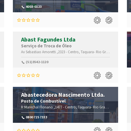
4003-0123
Abast Fagundes Ltda
Serviço de Troca de Óleo
,95600-000
Av Sebastiao Amoretti ,2323 -
Centro,
Taquara-
Rio Grande do Sul(RS)
(51)3542-1120
Abastecedora Nascimento Ltda.
Posto de Combustível
,95600-000
R Marechal Floriano ,1477 -
Centro,
Taquara-
Rio Grande do Sul(RS)
,
0800 725 7333