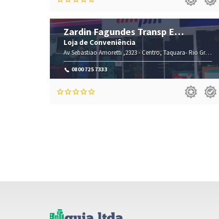
Zardin Fagundes Transp E
Conveniencias
Loja de Conveniência
Av Sebastiao Amoretti ,2323 -
Centro,
Taquara-
Rio Grande do Sul(RS)
0800 725 7333