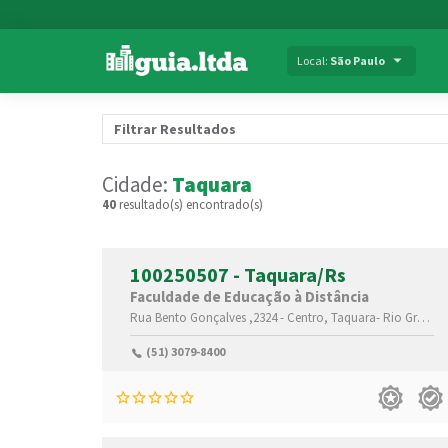
Local:
São Paulo
Filtrar Resultados
Cidade:
Taquara
40
resultado(s) encontrado(s)
100250507 - Taquara/Rs
Faculdade de Educação à Distância
Rua Bento Gonçalves ,2324 -
Centro,
Taquara-
Rio Grande do Sul(RS)
(51) 3079-8400