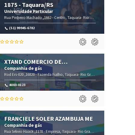
1875 - Taquara/RS
Universidade Particular
,95600-122
Rua Pinheiro Machado ,1662 -
Centro,
Taquara-
Rio Grande do Sul(RS)
,95600-0
(51) 99945-6782
XTAND COMERCIO DE
COMBUSTIVEIS EIRELI
Companhia de gás
,95600-000
Rod Ers-020 ,16820 -
Fazenda Fialho,
Taquara-
Rio Grande do Sul(RS)
,95622-000
4003-0123
FRANCIELE SOLER AZAMBUJA ME
Companhia de gás
,95607-148
Rua Selivio Haack ,1178 -
Empresa,
Taquara-
Rio Grande do Sul(RS)
,95603-430