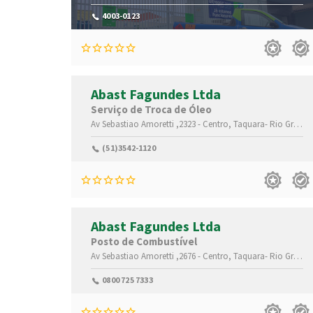
4003-0123
Abast Fagundes Ltda
Serviço de Troca de Óleo
Av Sebastiao Amoretti ,2323 -
Centro,
Taquara-
Rio Grande do Sul(RS)
(51)3542-1120
Abast Fagundes Ltda
Posto de Combustível
Av Sebastiao Amoretti ,2676 -
Centro,
Taquara-
Rio Grande do Sul(RS)
0800 725 7333