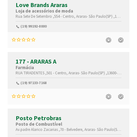
Love Brands Araras
Loja de acessórios de moda
Rua Sete De Setembro ,554 -
Centro,
Araras-
São Paulo(SP)
,13600-130
(19) 99192-8880
177 - ARARAS A
Farmácia
RUA TIRADENTES ,501 -
Centro,
Araras-
São Paulo(SP)
,13600-070
(19) 97133-7168
Posto Petrobras
Posto de Combustível
Av.padre Alarico Zacarias ,70 -
Belvedere,
Araras-
São Paulo(SP)
,13601-2