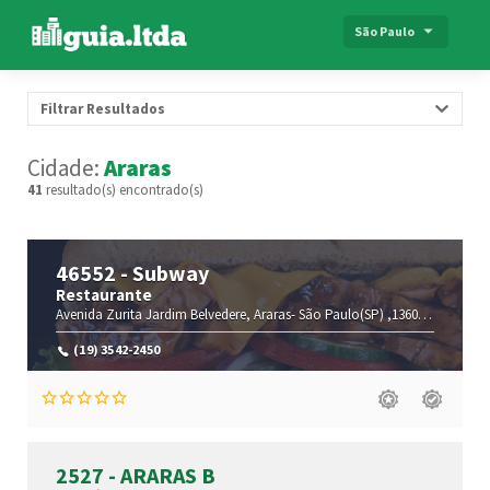
São Paulo
Filtrar Resultados
Cidade:
Araras
41
resultado(s) encontrado(s)
46552 - Subway
Restaurante
Avenida Zurita
Jardim Belvedere,
Araras-
São Paulo(SP)
,13601-020
(19) 3542-2450
2527 - ARARAS B