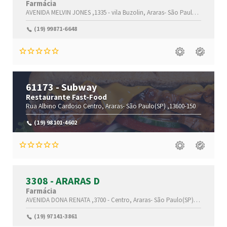
Farmácia
AVENIDA MELVIN JONES ,1335 -
vila Buzolin,
Araras-
São Paulo(SP)
,13607
(19) 99871-6648
61173 - Subway
Restaurante Fast-Food
Rua Albino Cardoso
Centro,
Araras-
São Paulo(SP)
,13600-150
(19) 98101-4602
3308 - ARARAS D
Farmácia
AVENIDA DONA RENATA ,3700 -
Centro,
Araras-
São Paulo(SP)
,13600-001
(19) 97141-3861