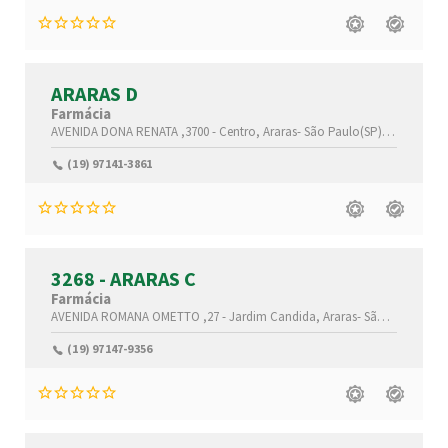
ARARAS D
Farmácia
AVENIDA DONA RENATA ,3700 -
Centro,
Araras-
São Paulo(SP)
,13600-001
(19) 97141-3861
3268 - ARARAS C
Farmácia
AVENIDA ROMANA OMETTO ,27 -
Jardim Candida,
Araras-
São Paulo(SP)
,
(19) 97147-9356