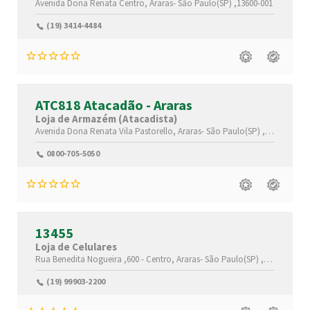
Avenida Dona Renata
Centro,
Araras-
São Paulo(SP)
,13600-001
(19) 3414-4484
ATC818 Atacadão - Araras
Loja de Armazém (Atacadista)
Avenida Dona Renata
Vila Pastorello,
Araras-
São Paulo(SP)
,13600-515
0800-705-5050
13455
Loja de Celulares
Rua Benedita Nogueira ,600 -
Centro,
Araras-
São Paulo(SP)
,13600-120
(19) 99903-2200