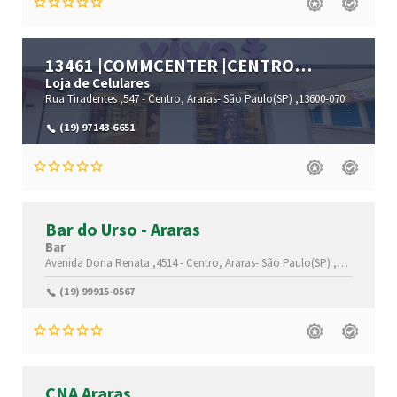
13461 |COMMCENTER |CENTRO
|ARARAS |SP
Loja de Celulares
Rua Tiradentes ,547 -
Centro,
Araras-
São Paulo(SP)
,13600-070
(19) 97143-6651
Bar do Urso - Araras
Bar
Avenida Dona Renata ,4514 -
Centro,
Araras-
São Paulo(SP)
,13600-515
(19) 99915-0567
CNA Araras