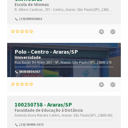
Escola de Idiomas
R. Albino Cardoso ,707 -
Centro,
Araras-
São Paulo(SP)
,13600150
(19)999029484
Polo - Centro - Araras/SP
Universidade
Rua Barão De Arary ,657 -
SP,
Araras-
São Paulo(SP)
,13600-170
0800 880 6767
100250758 - Araras/SP
Faculdade de Educação à Distância
Avenida Dona Renata
Centro,
Araras-
São Paulo(SP)
,13600-001
(19) 99999-2873