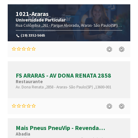
1021-Araras
Universidade Particular
Rua Colômbia ,261 -
Parque Alvorada,
Araras-
São Paulo(SP)
,13600-070
(19) 3352-5665
FS ARARAS - AV DONA RENATA 2858
Restaurante
Av. Dona Renata ,2858 -
Araras-
São Paulo(SP)
,13600-001
Mais Pneus PneuVip - Revenda
Michelin
Abadia