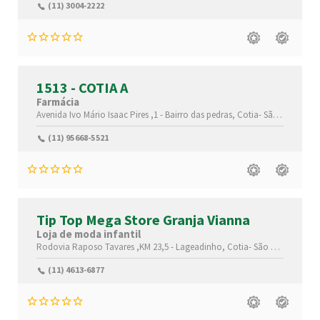
(11) 3004-2222
1513 - COTIA A
Farmácia
Avenida Ivo Mário Isaac Pires ,1 -
Bairro das pedras,
Cotia-
São Paulo(SP)
(11) 95668-5521
Tip Top Mega Store Granja Vianna
Loja de moda infantil
Rodovia Raposo Tavares ,KM 23,5 -
Lageadinho,
Cotia-
São Paulo(SP)
,0
(11) 4613-6877