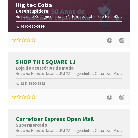
Higitec Cotia
Desentupidora
Rua Jaime Rodrigues Lobo ,294 -
Portão,
Cotia-
São Paulo(SP)
,06716-7
0800-580-3199
SHOP THE SQUARE LJ
Loja de acessórios de moda
Rodovia Raposo Tavares ,KM 22 -
Lageadinho,
Cotia-
São Paulo(SP)
,067
(11) 9830-5822
Carrefour Express Open Mall
Supermercado
Rodovia Raposo Tavares ,KM 22 -
Lageadinho,
Cotia-
São Paulo(SP)
,055