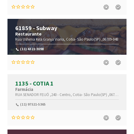
61859 - Subway
Restaurante
Rua Ushima Kira
Granja Viana,
Cotia-
São Paulo(SP)
,06709-048
(11) 4321-3098
1135 - COTIA 1
Farmácia
RUA SENADOR FEIJÓ ,240 -
Centro,
Cotia-
São Paulo(SP)
,06700-075
(11) 97521-5365