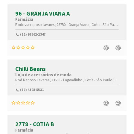
96 - GRANJA VIANA A
Farmácia
Rodovia raposo tavares ,23750 -
Granja Viana,
Cotia-
São Paulo(SP)
,067
(11) 93362-2347
Chilli Beans
Loja de acessórios de moda
Rod Raposo Tavares ,23500 -
Lageadinho,
Cotia-
São Paulo(SP)
,06709-0
(11) 4193-5531
2778 - COTIA B
Farmácia