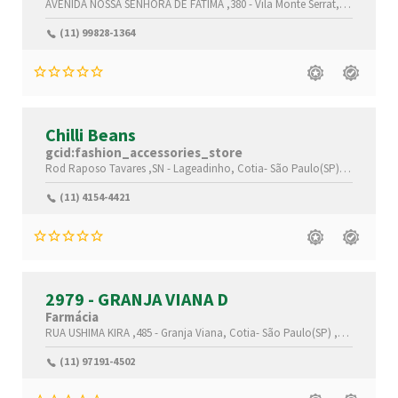
AVENIDA NOSSA SENHORA DE FÁTIMA ,380 -
Vila Monte Serrat,
Cotia-
São 
(11) 99828-1364
Chilli Beans
gcid:fashion_accessories_store
Rod Raposo Tavares ,SN -
Lageadinho,
Cotia-
São Paulo(SP)
,06709-015
(11) 4154-4421
2979 - GRANJA VIANA D
Farmácia
RUA USHIMA KIRA ,485 -
Granja Viana,
Cotia-
São Paulo(SP)
,06709-048
(11) 97191-4502