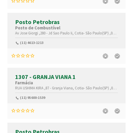
Posto Petrobras
Posto de Combustível
Av Jose Giorgi ,280 -
Jd Sao Paulo Ii,
Cotia-
São Paulo(SP)
,06700-000
(11) 4613-1213
1307 - GRANJA VIANA 1
Farmácia
RUA USHIMA KIRA ,87 -
Granja Viana,
Cotia-
São Paulo(SP)
,06709-048
(11) 95600-1539
Posto Petrobras