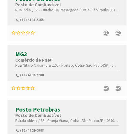
Posto de Combustível
Rua India ,165 -
Outeiro De Passargada,
Cotia-
São Paulo(SP)
,06719-660
(11) 4148-2155
MG3
Comércio de Pneu
Rua Nitaro Nakamura ,100 -
Portao,
Cotia-
São Paulo(SP)
,06716-572
(11) 4703-7788
Posto Petrobras
Posto de Combustível
Estr.da Aldeia ,186 -
Granja Viana,
Cotia-
São Paulo(SP)
,06709-300
(11) 4702-0998