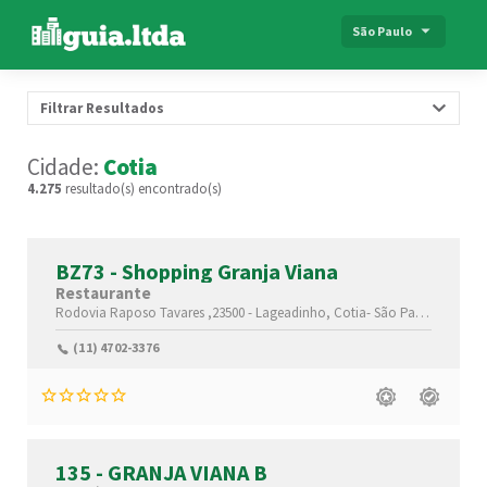
São Paulo
Filtrar Resultados
Cidade:
Cotia
4.275
resultado(s) encontrado(s)
BZ73 - Shopping Granja Viana
Restaurante
Rodovia Raposo Tavares ,23500 -
Lageadinho,
Cotia-
São Paulo(SP)
,067
(11) 4702-3376
135 - GRANJA VIANA B