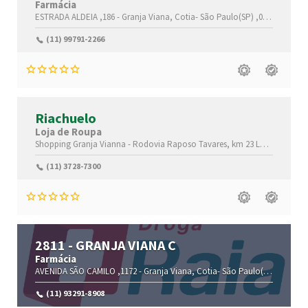
Farmácia
ESTRADA ALDEIA ,186 -
Granja Viana,
Cotia-
São Paulo(SP)
,06709-300
(11) 99791-2266
Riachuelo
Loja de Roupa
Shopping Granja Vianna - Rodovia Raposo Tavares, km 23
Lageadinho,
(11) 3728-7300
2811 - GRANJA VIANA C
Farmácia
AVENIDA SÃO CAMILO ,1172 -
Granja Viana,
Cotia-
São Paulo(SP)
,06709-
(11) 93291-8908