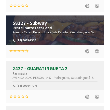
58227 - Subway
Restaurante Fast-Food
Avenida Carlos Rebelo Júnior
Vila Paraiba,
Guaratinguetá-
São Paulo(SP)
(12) 3013-7330
2427 - GUARATINGUETA 2
Farmácia
AVENIDA JOÃO PESSOA ,1492 -
Pedregulho,
Guaratinguetá-
São Paulo(SP)
(12) 99764-7175