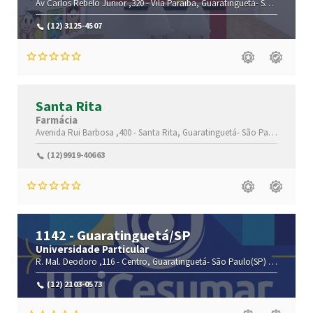
Av Carlos Rebelo Junior ,320 -
Vila Paraiba,
Guaratinguetá-
São Paulo(SP)
(12) 3125-4507
Santa Rita
Farmácia
Avenida Rui Barbosa ,400 -
Santa Rita,
Guaratinguetá-
São Paulo(SP)
,125
(12)9919-40663
1142 - Guaratinguetá/SP
Universidade Particular
R. Mal. Deodoro ,116 -
Centro,
Guaratinguetá-
São Paulo(SP)
,12500-210
(12) 2103-0573