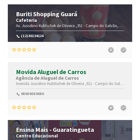
Buriti Shopping Guará
Cafeteria
Av. Juscelino Kubtschek de Oliveira ,351 -
Campo do Galvão,
Guaratingue
(12)30134124
Movida Aluguel de Carros
Agência de Aluguel de Carros
Avenida Juscelino Kubitschek de Oliveira ,911 -
Campo do Galvão,
Guarat
0800 606 8686
Ensina Mais - Guaratingueta
Centro Educacional