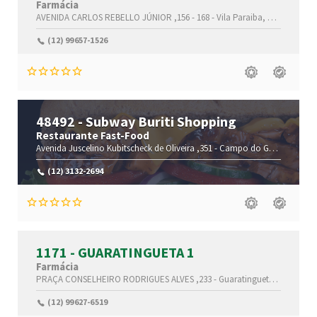
Farmácia
AVENIDA CARLOS REBELLO JÚNIOR ,156 - 168 -
Vila Paraiba,
Guaratingue
(12) 99657-1526
48492 - Subway Buriti Shopping
Restaurante Fast-Food
Avenida Juscelino Kubitscheck de Oliveira ,351 -
Campo do Galvão,
Guara
(12) 3132-2694
1171 - GUARATINGUETA 1
Farmácia
PRAÇA CONSELHEIRO RODRIGUES ALVES ,233 -
Guaratinguetá,
Guarating
(12) 99627-6519