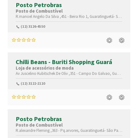
Posto Petrobras
Posto de Combustível
R.manoel Angelo Da Silva ,451 -
Beira Rio 1,
Guaratinguetá-
São Paulo(SP)
(12) 3126-4550
Chilli Beans - Buriti Shopping Guará
Loja de acessórios de moda
Av Juscelino Kubitschek De Oliv ,351 -
Campo Do Galvao,
Guaratinguetá-
(12) 3122-2110
Posto Petrobras
Posto de Combustível
R.alexandre Fleming ,363 -
Pq.arvores,
Guaratinguetá-
São Paulo(SP)
,125