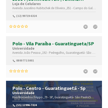
SHOPPING CENTERS
Loja de Celulares
|GUARATINGUETÁ |SP
Avenida Juscelino Kubitschek de Oliveira ,351 -
Campo do Galvão,
Guarat
(12) 99719-6324
Polo - Vila Paraíba - Guaratingueta/SP
Universidade
Avenida João Pessoa ,192 -
Pedregulho,
Guaratinguetá-
São Paulo(SP)
,1
0800 771 5001
Polo - Centro - Guaratinguetá - Sp
Universidade
Rua Monsenhor Filippo ,79 -
SP,
Guaratinguetá-
São Paulo(SP)
,12501-410
(55) 12996-7824