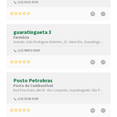
(12) 3122-3132
guaratingueta 3
Farmácia
Avenida João Rodrigues Alckimim ,32 -
Beira Rio,
Guaratinguetá-
São Pa
(12) 99672-9250
Posto Petrobras
Posto de Combustível
Rod Pres Dutra ,KM 59 -
Rio Comprido,
Guaratinguetá-
São Paulo(SP)
,12
(12) 3128-3188