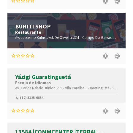
BURITI SHOP
Restaurante
Av. Juscelino Kubistckek De Oliveira ,351 -
Campo Do Galvao,
Guaratingu
Yázigi Guaratinguetá
Escola de Idiomas
Av. Carlos Rebelo Júnior ,205 -
Vila Paraíba,
Guaratinguetá-
São Paulo(SP)
(12) 3125-6654
13584 |COMMCENTER |TERRAL