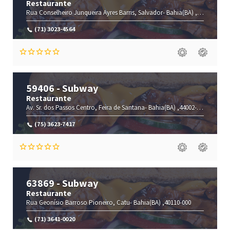
Restaurante
Rua Conselheiro Junqueira Ayres
Barris,
Salvador-
Bahia(BA)
,40070-080
(71) 3023-4564
59406 - Subway
Restaurante
Av. Sr. dos Passos
Centro,
Feira de Santana-
Bahia(BA)
,44002-205
(75) 3623-7417
63869 - Subway
Restaurante
Rua Geonísio Barroso
Pioneiro,
Catu-
Bahia(BA)
,40110-000
(71) 3641-0020