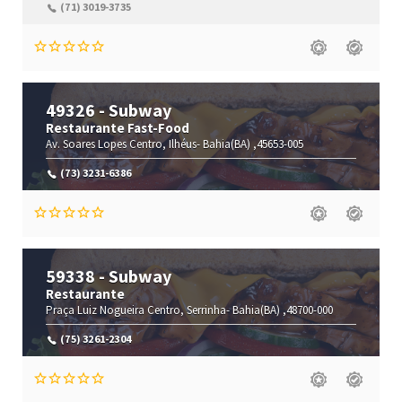
(71) 3019-3735
49326 - Subway
Restaurante Fast-Food
Av. Soares Lopes
Centro,
Ilhéus-
Bahia(BA)
,45653-005
(73) 3231-6386
59338 - Subway
Restaurante
Praça Luiz Nogueira
Centro,
Serrinha-
Bahia(BA)
,48700-000
(75) 3261-2304