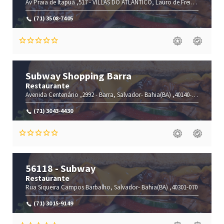
Av Praia de Itapuã ,517 -
VILLAS DO ATLÂNTICO,
Lauro de Freitas-
Bahia(B
(71) 3508-7405
Subway Shopping Barra
Restaurante
Avenida Centenário ,2992 -
Barra,
Salvador-
Bahia(BA)
,40140-902
(71) 3043-4430
56118 - Subway
Restaurante
Rua Siqueira Campos
Barbalho,
Salvador-
Bahia(BA)
,40301-070
(71) 3015-9149