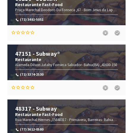
Restaurante Fast-Food
Praça Marechal Deodoro Da Fonseca ,67 -
Bom Jesus da Lapa-
Bahia(BA)
(71) 3481-5051
47151 - Subway®
Restaurante
Alameda Dilson Jatahy Fonseca
Salvador-
Bahia(BA)
,41600-150
(71) 3374-2530
48317 - Subway
Restaurante Fast-Food
Rua Marechal Hermes ,15848317 -
Primavera,
Barreiras-
Bahia(BA)
,47800-
(77) 3612-0580