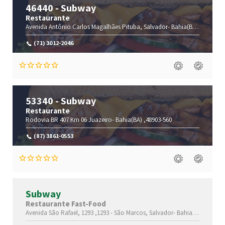
46440 - Subway
Restaurante
Avenida Antônio Carlos Magalhães
Pituba,
Salvador-
Bahia(BA)
,41800-70
(71) 3012-2046
53340 - Subway
Restaurante
Rodovia BR 407 Km 06
Juazeiro-
Bahia(BA)
,48903-560
(87) 3861-0553
Subway
Restaurante Fast-Food
Avenida São Rafael, 1293 ,1293 -
São Marcos,
Salvador-
Bahia(BA)
,41253-