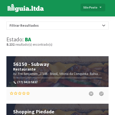
São Paulo
Filtrar Resultados
Estado:
BA
8.232
resultado(s) encontrado(s)
56150 - Subway
Restaurante
Av. Frei Benjamim ,2710B -
Brasil,
Vitoria da Conquista-
Bahia(BA)
,45051-
(77) 3422-5817
Shopping Piedade