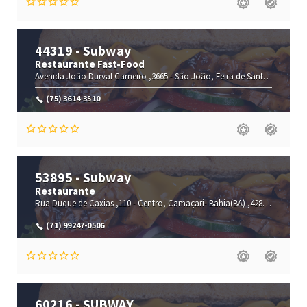
44319 - Subway
Restaurante Fast-Food
Avenida João Durval Carneiro ,3665 -
São João,
Feira de Santana-
Bahia(
(75) 3614-3510
53895 - Subway
Restaurante
Rua Duque de Caxias ,110 -
Centro,
Camaçari-
Bahia(BA)
,42800-150
(71) 99247-0506
60216 - SUBWAY