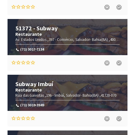
51372 - Subway
Restaurante
Av. Estados Unidos ,397 -
Comércio,
Salvador-
Bahia(BA)
,40010-020
(71) 3017-7134
Subway Imbuí
Restaurante
Rua das Gaivotas ,196 -
Imbuí,
Salvador-
Bahia(BA)
,41720-070
(71) 3019-3949