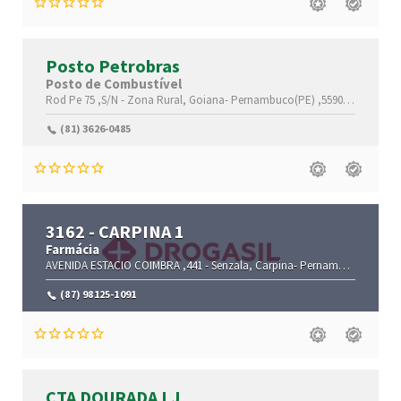
Posto Petrobras
Posto de Combustível
Rod Pe 75 ,S/N -
Zona Rural,
Goiana-
Pernambuco(PE)
,55900-000
(81) 3626-0485
3162 - CARPINA 1
Farmácia
AVENIDA ESTACIO COIMBRA ,441 -
Senzala,
Carpina-
Pernambuco(PE)
,55
(87) 98125-1091
CTA DOURADA LJ