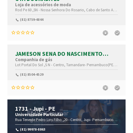
Loja de acessórios de moda
Rod Pe 60 ,SN -
Nossa Senhora Do Rosario,
Cabo de Santo Agostinho-
P
(81) 8759-4844
JAMESON SENA DO NASCIMENTO
JUNIOR AGUA E GAS ME
Companhia de gás
Lot Portal Do Sol ,S N -
Centro,
Tamandare-
Pernambuco(PE)
,55578-000
(81) 8504-4529
1731 - Jupi - PE
Universidade Particular
Rua Tenente Pedro Lins Filho ,20 -
Centro,
Jupi-
Pernambuco(PE)
,55395-
(81) 99978-8863