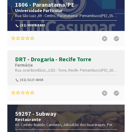
1806 - Paranatama/PE
Universidade Particular
Rua São Luiz ,69 -
Centro,
Paranatama-
Pernambuco(PE)
,55355-000
(81) 99978-8863
DRT - Drogaria - Recife Torre
Farmácia
Rua José Bonifácio ,1315 -
Torre,
Recife-
Pernambuco(PE)
,50710-000
(81) 3227-4004
59297 - Subway
Restaurante
AV. Castelo Brando
Candeias,
Jaboatão dos Guararapes-
Pernambuco(PE)