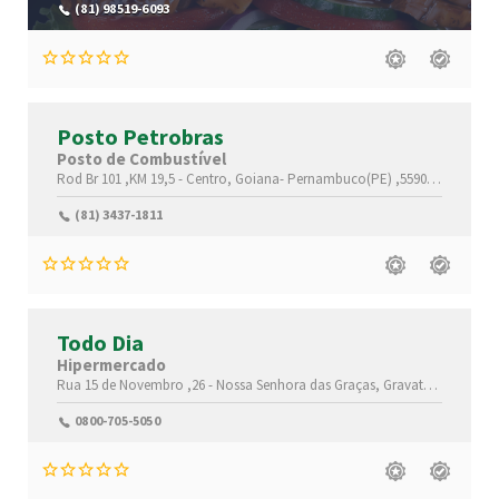
(81) 98519-6093
Posto Petrobras
Posto de Combustível
Rod Br 101 ,KM 19,5 -
Centro,
Goiana-
Pernambuco(PE)
,55900-000
(81) 3437-1811
Todo Dia
Hipermercado
Rua 15 de Novembro ,26 -
Nossa Senhora das Graças,
Gravatá-
Pernambu
0800-705-5050