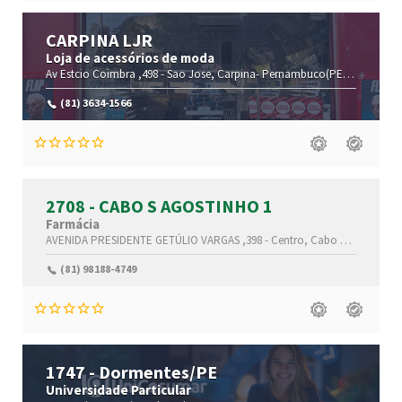
CARPINA LJR
Loja de acessórios de moda
Av Estcio Coimbra ,498 -
Sao Jose,
Carpina-
Pernambuco(PE)
,55815-000
(81) 3634-1566
2708 - CABO S AGOSTINHO 1
Farmácia
AVENIDA PRESIDENTE GETÚLIO VARGAS ,398 -
Centro,
Cabo de Santo Agostinho-
(81) 98188-4749
1747 - Dormentes/PE
Universidade Particular