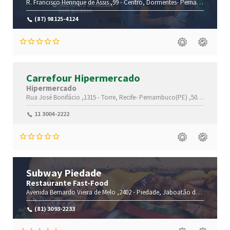
R. Francisco Henrique de Assis ,99 -
Centro,
Dormentes-
Pernambuco(PE)
(87) 98125-4124
Carrefour Hipermercado
Hipermercado
Rua José Bonifácio ,1315 -
Torre,
Recife-
Pernambuco(PE)
,50710-000
11 3004-2222
Subway Piedade
Restaurante Fast-Food
Avenida Bernardo Vieira de Melo ,2402 -
Piedade,
Jaboatão dos Guararapes-
(81) 3093-2233