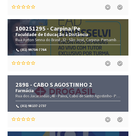
100251295 - Carpina/Pe
Faculdade de Educação à Distância
Rua Ayrton Senna do Brasil ,32 -
São José,
Carpina-
Pernambuco(PE)
,55
(81) 99704-7764
2898 - CABO S AGOSTINHO 2
Farmácia
Rua dos Jacarandás ,48 -
Paiva,
Cabo de Santo Agostinho-
Pernambuco(PE)
(81) 98137-2737