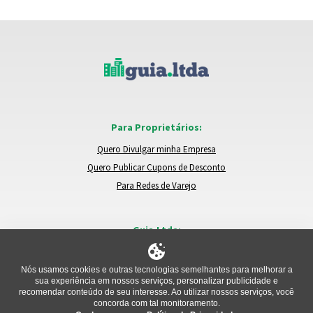
Para Proprietários:
Quero Divulgar minha Empresa
Quero Publicar Cupons de Desconto
Para Redes de Varejo
Guia.Ltda:
Locais e Empresas
Trocar de Região
Nós usamos cookies e outras tecnologias semelhantes para melhorar a
sua experiência em nossos serviços, personalizar publicidade e
Relatar um Problema
recomendar conteúdo de seu interesse. Ao utilizar nossos serviços, você
concorda com tal monitoramento.