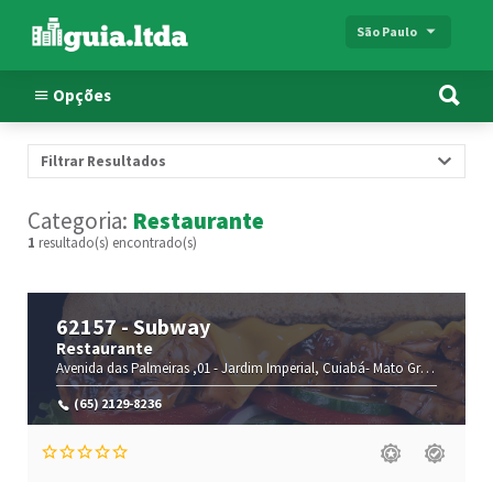
São Paulo
Opções
Filtrar Resultados
Categoria:
Restaurante
1
resultado(s) encontrado(s)
62157 - Subway
Restaurante
Avenida das Palmeiras ,01 -
Jardim Imperial,
Cuiabá-
Mato Grosso(MT)
,7
(65) 2129-8236