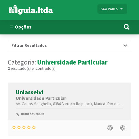
São Paulo
Opções
Filtrar Resultados
Categoria:
Universidade Particular
2
resultado(s) encontrado(s)
Uniasselvi
Universidade Particular
Av. Carlos Marighella, 8384
Barroco Itaipuaçú,
Maricá-
Rio de Janeiro(RJ)
0800 729 9009