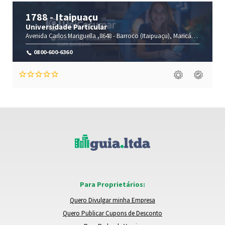
1788 - Itaipuaçu
Universidade Particular
Avenida Carlos Mariguella ,8648 -
Barroco (Itaipuaçu),
Maricá-
Rio de Jan
0800-600-6360
Para Proprietários:
Quero Divulgar minha Empresa
Quero Publicar Cupons de Desconto