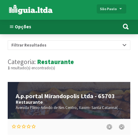
São Paulo
Opções
Filtrar Resultados
Categoria:
Restaurante
1
resultado(s) encontrado(s)
A.p.portal Mirandopolis Ltda - 65703
Restaurante
Avenida Plínio Arlíndo de Nes
Centro,
Xaxim-
Santa Catarina(SC)
,89825-0