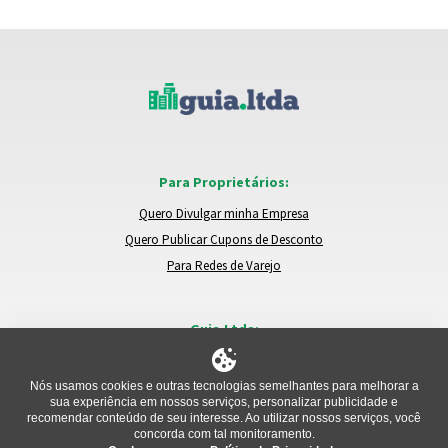
Para Proprietários:
Quero Divulgar minha Empresa
Quero Publicar Cupons de Desconto
Para Redes de Varejo
Guia.Ltda:
Locais e Empresas
Trocar de Região
Nós usamos cookies e outras tecnologias semelhantes para melhorar a
sua experiência em nossos serviços, personalizar publicidade e
Relatar um Problema
recomendar conteúdo de seu interesse. Ao utilizar nossos serviços, você
concorda com tal monitoramento.