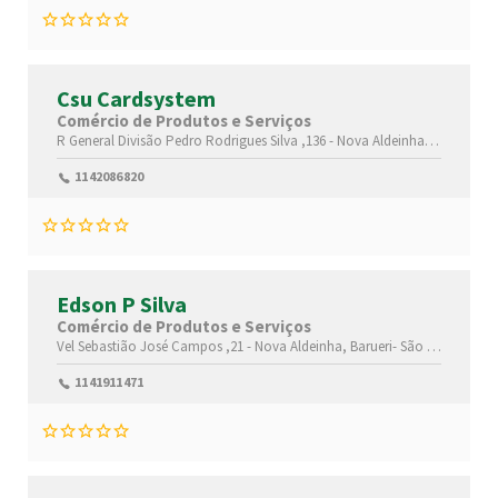
Csu Cardsystem
Comércio de Produtos e Serviços
R General Divisão Pedro Rodrigues Silva ,136 -
Nova Aldeinha,
Barueri-
Sã
1142086820
Edson P Silva
Comércio de Produtos e Serviços
Vel Sebastião José Campos ,21 -
Nova Aldeinha,
Barueri-
São Paulo(SP)
,
1141911471