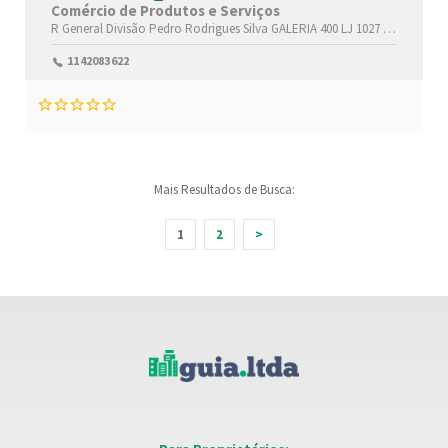
Comércio de Produtos e Serviços
R General Divisão Pedro Rodrigues Silva GALERIA 400 LJ 1027 ,Nova -
Nov
1142083622
Mais Resultados de Busca:
1
2
>