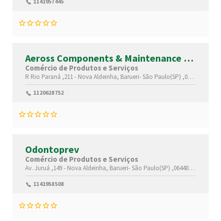
1141957445
Aeross Components & Maintenance Do
Brasil
Comércio de Produtos e Serviços
R Rio Paraná ,211 -
Nova Aldeinha,
Barueri-
São Paulo(SP)
,06440160
1120628752
Odontoprev
Comércio de Produtos e Serviços
Av. Juruá ,149 -
Nova Aldeinha,
Barueri-
São Paulo(SP)
,06440182
1141958508