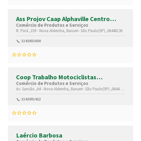
Ass Projov Caap Alphaville Centro
Apoio Aprend Profissional
Comércio de Produtos e Serviços
R. Pará ,159 -
Nova Aldeinha,
Barueri-
São Paulo(SP)
,06440130
1141932630
Coop Trabalho Motociclistas
Distribuição Atendimento Expressos
Comércio de Produtos e Serviços
Av. Sansão ,64 -
Nova Aldeinha,
Barueri-
São Paulo(SP)
,06440140
1141931412
Laércio Barbosa