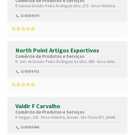
Comércio de Produtos e Serviços
R General Divisão Pedro Rodrigues Silva ,873 -
Nova Aldeinha,
Barueri-
Sã
1141919370
North Point Artigos Esportivos
Comércio de Produtos e Serviços
R. Gen. de Divisão Pedro Rodrigues da Silva ,400 -
Nova Aldeinha,
Barueri
1142478752
Valdir F Carvalho
Comércio de Produtos e Serviços
R Sergipe ,328 -
Nova Aldeinha,
Barueri-
São Paulo(SP)
,06440140
1141915866