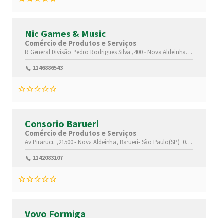
Nic Games & Music
Comércio de Produtos e Serviços
R General Divisão Pedro Rodrigues Silva ,400 -
Nova Aldeinha,
Barueri-
Sã
1146886543
Consorio Barueri
Comércio de Produtos e Serviços
Av Pirarucu ,21500 -
Nova Aldeinha,
Barueri-
São Paulo(SP)
,06440185
1142083107
Vovo Formiga