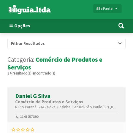
São Paulo
Opções
Filtrar Resultados
Categoria:
Comércio de Produtos e
Serviços
34
resultado(s) encontrado(s)
Daniel G Silva
Comércio de Produtos e Serviços
R Rio Paraná ,244 -
Nova Aldeinha,
Barueri-
São Paulo(SP)
,06440160
1141957390