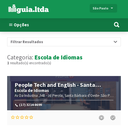
São Paulo
Opções
Filtrar Resultados
Categoria:
Escola de Idiomas
1
resultado(s) encontrado(s)
People Tech and English - Santa
Barbara Doeste - Jd Perola
Escola de Idiomas
Av Da Industria ,948 -
Jd Perola,
Santa Bárbara d'Oeste-
São Paulo(SP)
,1
(17) 3214-8699