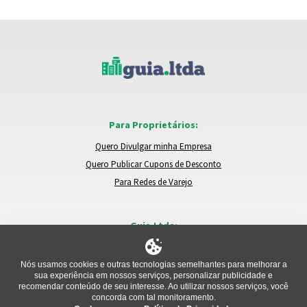
Para Proprietários:
Quero Divulgar minha Empresa
Quero Publicar Cupons de Desconto
Para Redes de Varejo
Guia.Ltda:
Locais e Empresas
Trocar de Região
Nós usamos cookies e outras tecnologias semelhantes para melhorar a
sua experiência em nossos serviços, personalizar publicidade e
Relatar um Problema
recomendar conteúdo de seu interesse. Ao utilizar nossos serviços, você
concorda com tal monitoramento.