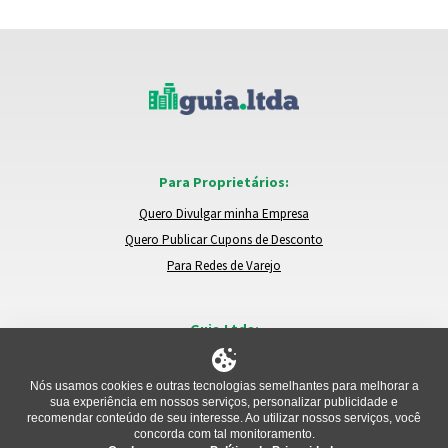
Para Proprietários:
Quero Divulgar minha Empresa
Quero Publicar Cupons de Desconto
Para Redes de Varejo
Guia.Ltda:
Locais e Empresas
Trocar de Região
Nós usamos cookies e outras tecnologias semelhantes para melhorar a
sua experiência em nossos serviços, personalizar publicidade e
Relatar um Problema
recomendar conteúdo de seu interesse. Ao utilizar nossos serviços, você
concorda com tal monitoramento.