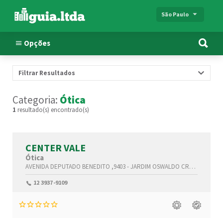
São Paulo
Opções
Filtrar Resultados
Categoria:
Ótica
1
resultado(s) encontrado(s)
CENTER VALE
Ótica
AVENIDA DEPUTADO BENEDITO ,9403 -
JARDIM OSWALDO CRUZ,
São Jos
12 3937-9109