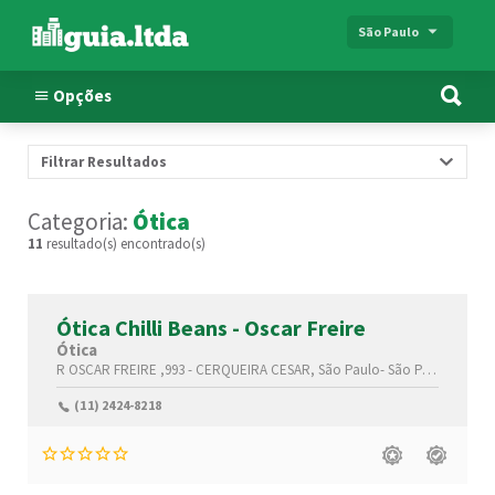
São Paulo
Opções
Filtrar Resultados
Categoria:
Ótica
11
resultado(s) encontrado(s)
Ótica Chilli Beans - Oscar Freire
Ótica
R OSCAR FREIRE ,993 -
CERQUEIRA CESAR,
São Paulo-
São Paulo(SP)
,01
(11) 2424-8218