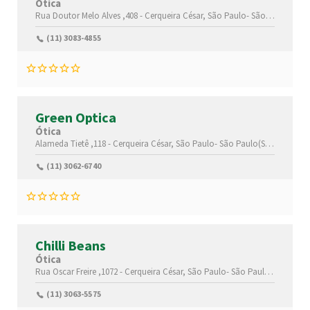
Ótica
Rua Doutor Melo Alves ,408 -
Cerqueira César,
São Paulo-
São Paulo(SP)
,
(11) 3083-4855
Green Optica
Ótica
Alameda Tietê ,118 -
Cerqueira César,
São Paulo-
São Paulo(SP)
,0141702
(11) 3062-6740
Chilli Beans
Ótica
Rua Oscar Freire ,1072 -
Cerqueira César,
São Paulo-
São Paulo(SP)
,0142
(11) 3063-5575