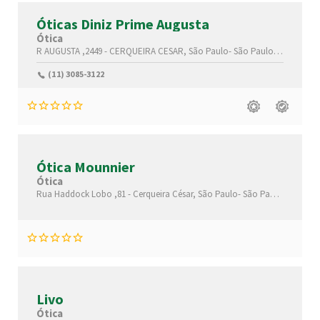
Óticas Diniz Prime Augusta
Ótica
R AUGUSTA ,2449 -
CERQUEIRA CESAR,
São Paulo-
São Paulo(SP)
,14131-
(11) 3085-3122
Ótica Mounnier
Ótica
Rua Haddock Lobo ,81 -
Cerqueira César,
São Paulo-
São Paulo(SP)
,014
Livo
Ótica