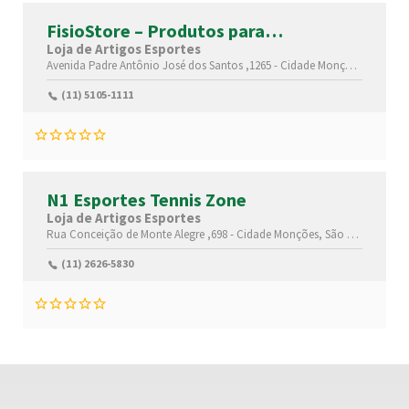
FisioStore – Produtos para
Fisioterapia e Ergonomia
Loja de Artigos Esportes
Avenida Padre Antônio José dos Santos ,1265 -
Cidade Monções,
São Pau
(11) 5105-1111
N1 Esportes Tennis Zone
Loja de Artigos Esportes
Rua Conceição de Monte Alegre ,698 -
Cidade Monções,
São Paulo-
São 
(11) 2626-5830