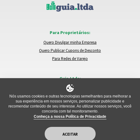
Para Proprietários:
Quero Divulgar minha Empresa
Quero Publicar Cupons de Desconto
Para Redes de Varejo
Guia.Ltda:
Locais e Empresas
Trocar de Região
Nós usamos cookies e outras tecnologias semelhantes para melhorar a
sua experiência em nossos serviços, personalizar publicidade e
Relatar um Problema
recomendar conteúdo de seu interesse. Ao utilizar nossos serviços, você
concorda com tal monitoramento.
Conheça a nossa Política de Privacidade
ACEITAR
Copyright Guia.Ltda © 2026. All Rights Reserved.