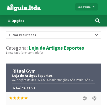
São Paulo
Opções
Filtrar Resultados
Categoria:
Loja de Artigos Esportes
3
resultado(s) encontrado(s)
Ritual Gym
Loja de Artigos Esportes
Av. Nações Unidas ,12495 -
Cidade Monções,
São Paulo-
São Paulo(SP)
,0
(11) 4175-5776