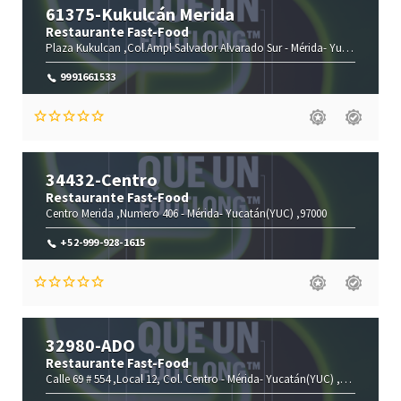
61375-Kukulcán Merida
Restaurante Fast-Food
Plaza Kukulcan ,Col.Ampl Salvador Alvarado Sur -
Mérida-
Yucatán(YUC)
9991661533
34432-Centro
Restaurante Fast-Food
Centro Merida ,Numero 406 -
Mérida-
Yucatán(YUC)
,97000
+52-999-928-1615
32980-ADO
Restaurante Fast-Food
Calle 69 # 554 ,Local 12, Col. Centro -
Mérida-
Yucatán(YUC)
,97000