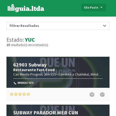
São Paulo
Filtrar Resultados
Estado:
YUC
25
resultado(s) encontrado(s)
62903 Subway
Restaurante Fast-Food
Carr Merida-Progreso ,Km 15.5 -
Carretera a Chablekal,
Mérida-
Yucatán(
9993157473
SUBWAY PARADOR MER CUN