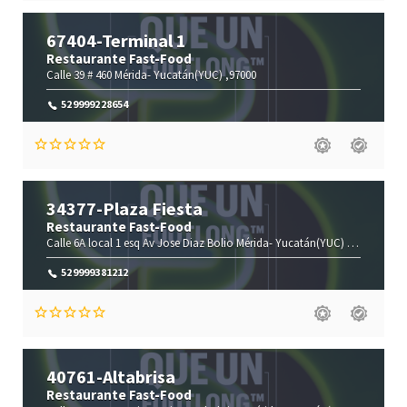
67404-Terminal 1
Restaurante Fast-Food
Calle 39 # 460
Mérida-
Yucatán(YUC)
,97000
529999228654
34377-Plaza Fiesta
Restaurante Fast-Food
Calle 6A local 1 esq Av Jose Diaz Bolio
Mérida-
Yucatán(YUC)
,97130
529999381212
40761-Altabrisa
Restaurante Fast-Food