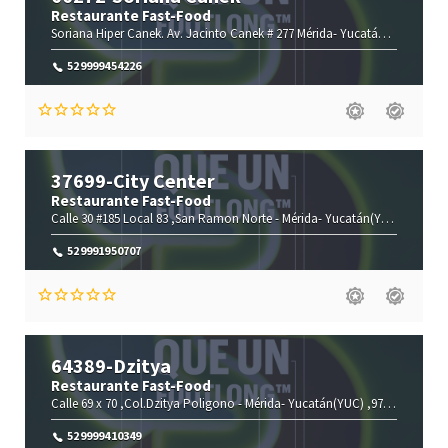
Restaurante Fast-Food
Soriana Hiper Canek. Av. Jacinto Canek # 277
Mérida-
Yucatán(YUC)
,9724
529999454226
37699-City Center
Restaurante Fast-Food
Calle 30 #185 Local 83 ,San Ramon Norte -
Mérida-
Yucatán(YUC)
,97204
529991950707
64389-Dzitya
Restaurante Fast-Food
Calle 69 x 70 ,Col.Dzitya Poligono -
Mérida-
Yucatán(YUC)
,97300
529999410349