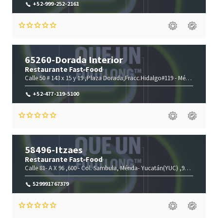
+52-999-252-2161
65260-Dorada Interior
Restaurante Fast-Food
Calle 50 # 143 x 15 y 19 ,Plaza Dorada,Fracc.Hidalgo#119 -
Mérida-
Yucatá
+52-477-119-5100
58496-Itzaes
Restaurante Fast-Food
Calle 81- A X 96 ,600 -
Col. Sambula,
Mérida-
Yucatán(YUC)
,97259
529991767379