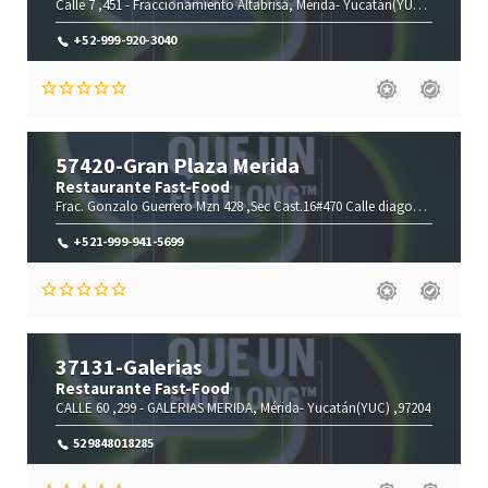
Calle 7 ,451 -
Fraccionamiento Altabrisa,
Mérida-
Yucatán(YUC)
,97130
+52-999-920-3040
57420-Gran Plaza Merida
Restaurante Fast-Food
Frac. Gonzalo Guerrero Mzn 428 ,Sec Cast.16#470 Calle diagonal -
Mérida-
+521-999-941-5699
37131-Galerias
Restaurante Fast-Food
CALLE 60 ,299 -
GALERIAS MERIDA,
Mérida-
Yucatán(YUC)
,97204
529848018285