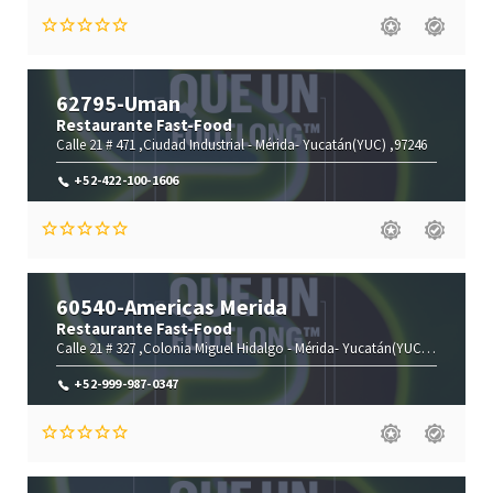
62795-Uman
Restaurante Fast-Food
Calle 21 # 471 ,Ciudad Industrial -
Mérida-
Yucatán(YUC)
,97246
+52-422-100-1606
60540-Americas Merida
Restaurante Fast-Food
Calle 21 # 327 ,Colonia Miguel Hidalgo -
Mérida-
Yucatán(YUC)
,97212
+52-999-987-0347