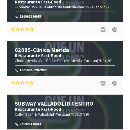
Restaurante Fast-Food
Kilometro 156 De La Autopista Kantulin-cancun
Valladolid-
Yucatán(YUC)
529992380975
62095-Clinica Merida
Restaurante Fast-Food
Clinica Merida ,Col. Garcia Gineres -
Mérida-
Yucatán(YUC)
,97070
+52-999-920-2000
SUBWAY VALLADOLID CENTRO
Restaurante Fast-Food
Calle 42 194 -b
Valladolid-
Yucatán(YUC)
,97780
529993310013