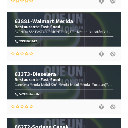
63881-Walmart Merida
Restaurante Fast-Food
AVENIDA 56A PASEO DE MONTEJO ,379 -
Mérida-
Yucatán(YUC)
,97000
9999263612
61373-Dieselera
Restaurante Fast-Food
Carretera Merida-Motul Km1 Merida-Motul
Mérida-
Yucatán(YUC)
,97305
529991675165
66272-Soriana Canek