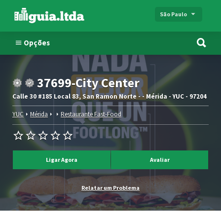
São Paulo
Opções
37699-City Center
Calle 30 #185 Local 83, San Ramon Norte - - Mérida - YUC - 97204
YUC
Mérida
Restaurante Fast-Food
Ligar Agora
Avaliar
Relatar um Problema