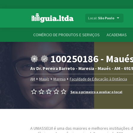
Local:
São Paulo
COMÉRCIO DE PRODUTOS E SERVIÇOS
ACADEMIAS
100250186 - Maué
Av Dr. Pereira Barreto - Maresia - Maués - AM - 691
AM
Maués
Maresia
Faculdade de Educação à Distância
Seja o primeiro a avaliar o local
A UNIASSELVI é uma das maiores e melhores instituições d