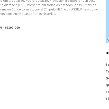
s em Graduação, Pós-Graduação, Profissionalizantes e Técnicos,
 a distância (EAD). Presente em todos os estados, possui mais de
xima no Conceito Institucional (CI) pelo MEC. A UNIASSELVI tem como
nos construam suas próprias histórias.
M
- 69190-000
H
S
Te
Q
Qu
Se
S