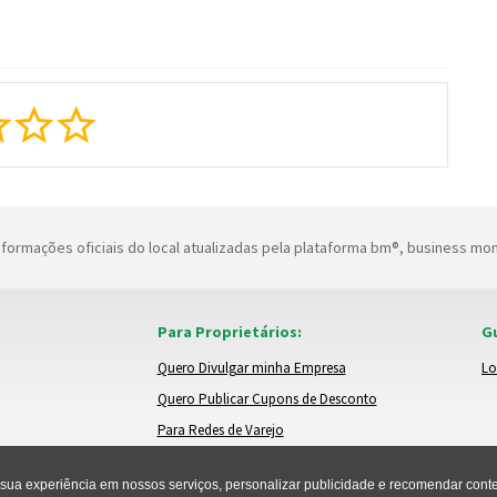
formações oficiais do local atualizadas pela plataforma bm®, business mo
Para Proprietários:
Gu
Quero Divulgar minha Empresa
Lo
Quero Publicar Cupons de Desconto
Para Redes de Varejo
ua experiência em nossos serviços, personalizar publicidade e recomendar conteú