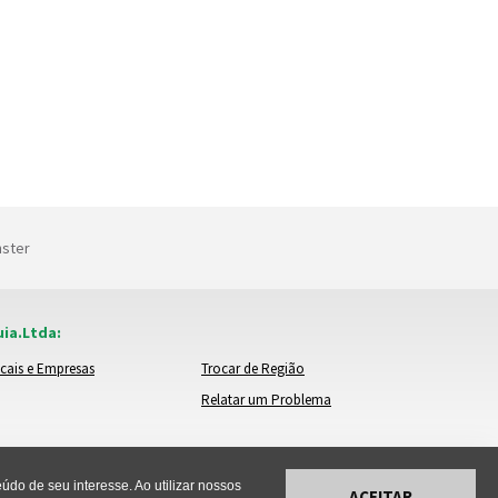
nster
ia.Ltda:
cais e Empresas
Trocar de Região
Relatar um Problema
do de seu interesse. Ao utilizar nossos
ACEITAR