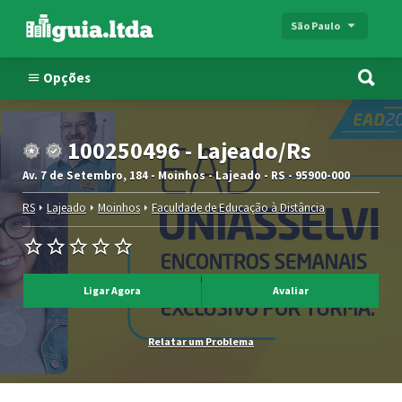
São Paulo
Opções
100250496 - Lajeado/Rs
Av. 7 de Setembro, 184 - Moinhos - Lajeado - RS - 95900-000
RS
Lajeado
Moinhos
Faculdade de Educação à Distância
Ligar Agora
Avaliar
Relatar um Problema