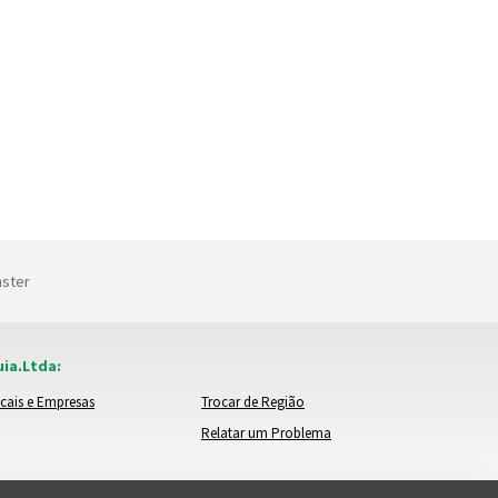
nster
ia.Ltda:
cais e Empresas
Trocar de Região
Relatar um Problema