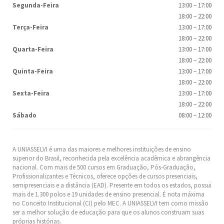
Segunda-Feira
13:00
–
17:00
18:00
–
22:00
Terça-Feira
13:00
–
17:00
18:00
–
22:00
Quarta-Feira
13:00
–
17:00
18:00
–
22:00
Quinta-Feira
13:00
–
17:00
18:00
–
22:00
Sexta-Feira
13:00
–
17:00
18:00
–
22:00
Sábado
08:00
–
12:00
A UNIASSELVI é uma das maiores e melhores instituições de ensino
superior do Brasil, reconhecida pela excelência acadêmica e abrangência
nacional. Com mais de 500 cursos em Graduação, Pós-Graduação,
Profissionalizantes e Técnicos, oferece opções de cursos presenciais,
semipresenciais e a distância (EAD). Presente em todos os estados, possui
mais de 1.300 polos e 19 unidades de ensino presencial. É nota máxima
no Conceito Institucional (CI) pelo MEC. A UNIASSELVI tem como missão
ser a melhor solução de educação para que os alunos construam suas
próprias histórias.