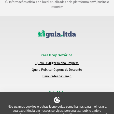
Informações oficiais do local atualizadas pela plataforma bm®, business
monster
Para Proprietários:
Quero Divulgar minha Empresa
Quero Publicar Cupons de Desconto
Para Redes de Varejo
Guia.Ltda:
Locais e Empresas
Trocar de Região
Nós usamos cookies e outras tecnologias semelhantes para melhorar a
sua experiência em nossos serviços, personalizar publicidade e
Relatar um Problema