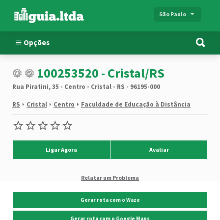
São Paulo
Opções
100253520 - Cristal/RS
Rua Piratini, 35 - Centro - Cristal - RS - 96195-000
RS
Cristal
Centro
Faculdade de Educação à Distância
Ligar Agora
Avaliar
Relatar um Problema
Gerar rota com o Waze
Gerar rota com o Google Maps