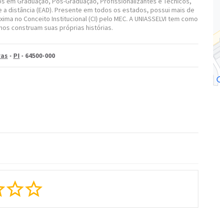
s em Graduação, Pós-Graduação, Profissionalizantes e Técnicos,
 a distância (EAD). Presente em todos os estados, possui mais de
xima no Conceito Institucional (CI) pelo MEC. A UNIASSELVI tem como
nos construam suas próprias histórias.
ras
-
PI
- 64500-000