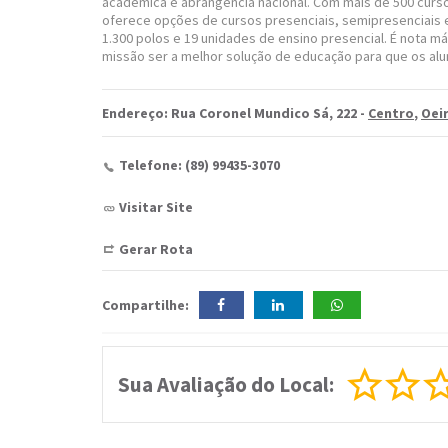
acadêmica e abrangência nacional. Com mais de 500 curso
oferece opções de cursos presenciais, semipresenciais e
1.300 polos e 19 unidades de ensino presencial. É nota má
missão ser a melhor solução de educação para que os alu
Endereço: Rua Coronel Mundico Sá, 222 -
Centro
,
Oei
Telefone: (89) 99435-3070
Visitar Site
Gerar Rota
Compartilhe:
Sua Avaliação do Local: