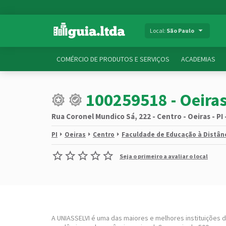
Local:
São Paulo
COMÉRCIO DE PRODUTOS E SERVIÇOS
ACADEMIAS
100259518 - Oeiras
Rua Coronel Mundico Sá, 222 - Centro - Oeiras - PI
PI
Oeiras
Centro
Faculdade de Educação à Distân
Seja o primeiro a avaliar o local
A UNIASSELVI é uma das maiores e melhores instituições d