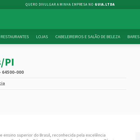
QUERO DIVULGAR A MINHA EMPRESA NO
GUIA.LTDA
RESTAURANTES
LOJAS
CABELEIREIROS E SALÃO DE BELEZA
BARES
/PI
 - 64500-000
cia
e ensino superior do Brasil, reconhecida pela excelência