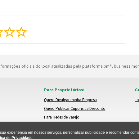
formações oficiais do local atualizadas pela plataforma bm®, business mo
Para Proprietários:
Gu
Quero Divulgar minha Empresa
Lo
Quero Publicar Cupons de Desconto
Para Redes de Varejo
ua experiência em nossos serviços, personalizar publicidade e recomendar conteú
ica de Privacidade