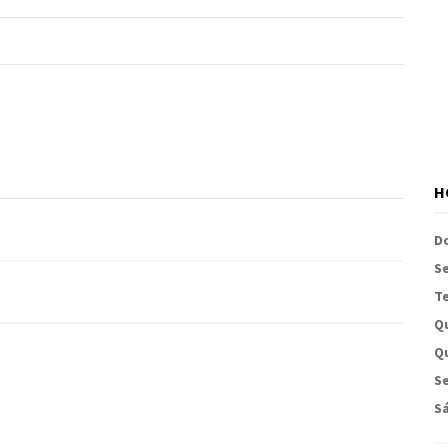
H
D
S
Te
Q
Qu
Se
S