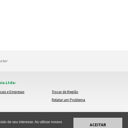
nster
ia.Ltda:
cais e Empresas
Trocar de Região
Relatar um Problema
do de seu interesse. Ao utilizar nossos
ACEITAR