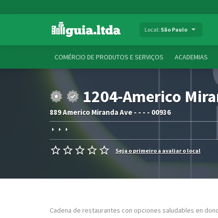
Local:
São Paulo
COMÉRCIO DE PRODUTOS E SERVIÇOS
ACADEMIAS
1204-Americo Mir
889 Americo Miranda Ave - - - - 00936
Seja o primeiro a avaliar o local
Cadena de restaurantes con opciones saludables en dond